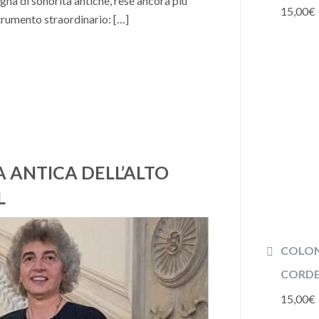
egna di sonorità antiche, rese ancora più
15,00
€
trumento straordinario: […]
CA ANTICA DELL’ALTO
L
COLON
CORDE 
15,00
€