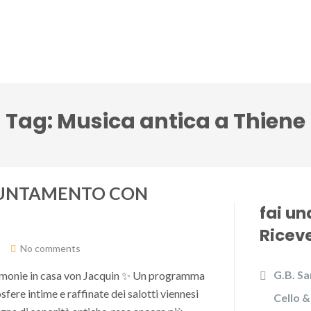
lci Accenti ensemble
Festival Note senza tempo
Tag:
Musica antica a Thiene
PUNTAMENTO CON
fai u
Riceve
No comments
G.B. Sa
rmonie in casa von Jacquin ✨ Un programma
fere intime e raffinate dei salotti viennesi
Cello &