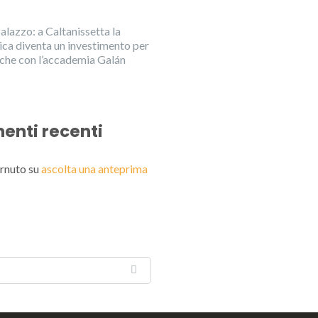
alazzo: a Caltanissetta la
ica diventa un investimento per
anche con l’accademia Galán
nti recenti
rnuto
su
ascolta una anteprima
English
Italiano