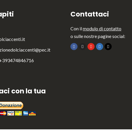
piti
Contattaci
Con il
modulo di contatto
o sulle nostre pagine social:
lciaccenti.it
zionedolciaccenti@pec.it
 +393474846716
aci con la tua