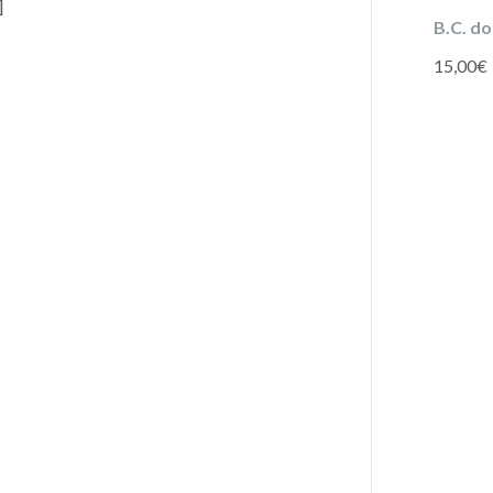
]
B.C. d
15,00
€