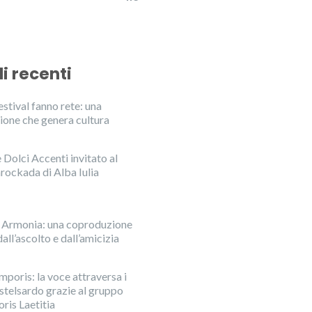
li recenti
stival fanno rete: una
ione che genera cultura
Dolci Accenti invitato al
rockada di Alba Iulia
n Armonia: una coproduzione
all’ascolto e dall’amicizia
mporis: la voce attraversa i
astelsardo grazie al gruppo
ris Laetitia