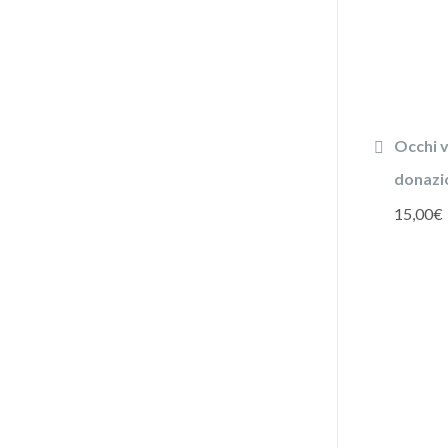
Occhi v
donazi
15,00
€