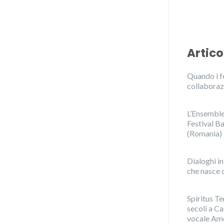
Artico
Quando i fe
collaboraz
L’Ensemble 
Festival Ba
(Romania)
Dialoghi i
che nasce d
Spiritus Te
secoli a C
vocale Amo