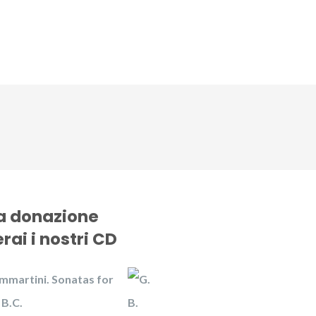
CD
Gallery
News
Contattaci
na donazione
rai i nostri CD
mmartini. Sonatas for
 B.C.