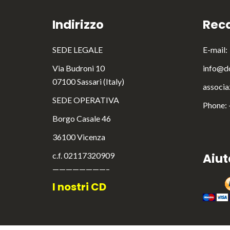
Indirizzo
Reca
SEDE LEGALE
E-mail:
Via Budroni 10
info@do
07100 Sassari (Italy)
associa
SEDE OPERATIVA
Phone:
Borgo Casale 46
36100 Vicenza
c.f. 02117320909
Aiut
————————–
I nostri CD