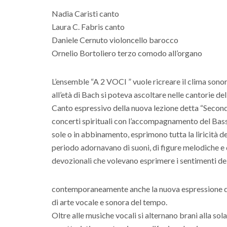
Nadia Caristi canto
Laura C. Fabris canto
Daniele Cernuto violoncello barocco
Ornelio Bortoliero terzo comodo all’organo
L’ensemble “A 2 VOCI ” vuole ricreare il clima sonoro
all’età di Bach si poteva ascoltare nelle cantorie d
Canto espressivo della nuova lezione detta “Seconda 
concerti spirituali con l’accompagnamento del Basso
sole o in abbinamento, esprimono tutta la liricità de
periodo adornavano di suoni, di figure melodiche e di
devozionali che volevano esprimere i sentimenti del
contemporaneamente anche la nuova espressione di 
di arte vocale e sonora del tempo.
Oltre alle musiche vocali si alternano brani alla sola