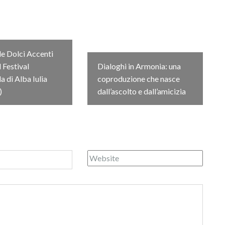
e Dolci Accenti
l Festival
Dialoghi in Armonia: una
 di Alba Iulia
coproduzione che nasce
)
dall’ascolto e dall’amicizia