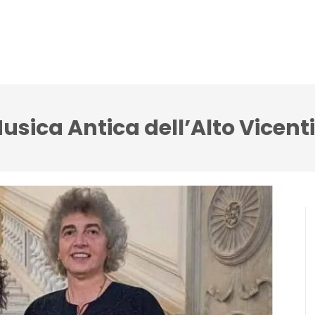
lci Accenti ensemble
Festival Note senza tempo
i Musica Antica dell’Alto Vicent