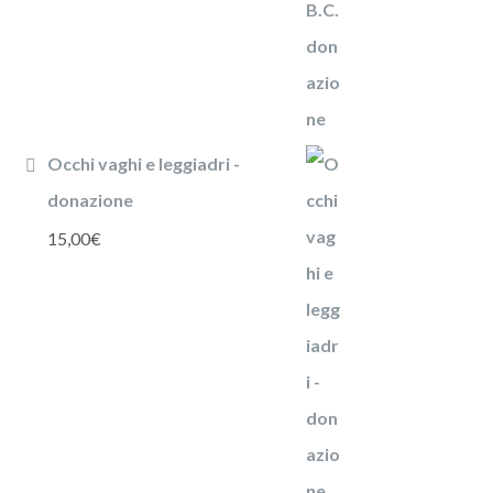
Occhi vaghi e leggiadri -
donazione
15,00
€