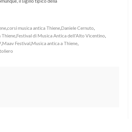
unque, il sigillo tipico della
iene
,
corsi musica antica Thiene
,
Daniele Cernuto
,
a Thiene
,
Festival di Musica Antica dell'Alto Vicentino
,
V
,
Maav Festival
,
Musica antica a Thiene
,
toliero