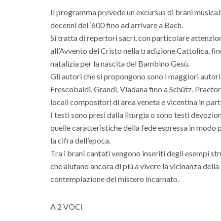
Il programma prevede un excursus di brani musicali
decenni del ‘600 fino ad arrivare a Bach.
Si tratta di repertori sacri, con particolare attenz
all’Avvento del Cristo nella tradizione Cattolica, f
natalizia per la nascita del Bambino Gesù.
Gli autori che si propongono sono i maggiori autor
Frescobaldi, Grandi, Viadana fino a Schütz, Praetor
locali compositori di area veneta e vicentina in pa
I testi sono presi dalla liturgia o sono testi devozi
quelle caratteristiche della fede espressa in modo 
la cifra dell’epoca.
Tra i brani cantati vengono inseriti degli esempi st
che aiutano ancora di più a vivere la vicinanza della
contemplazione del mistero incarnato.
A 2 VOCI