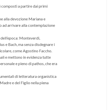
 composti a partire dai primi
ione alla devozione Mariana e
ino ad arrivare alla contemplazione
i dell’epoca: Monteverdi,
ius e Bach, ma senza disdegnare i
rticolare, come Agostino Faccho.
onali e mettono in evidenza tutte
personale e pieno di pathos, che era
rumentali di letteratura organistica
 Madre e del Figlio nella piena