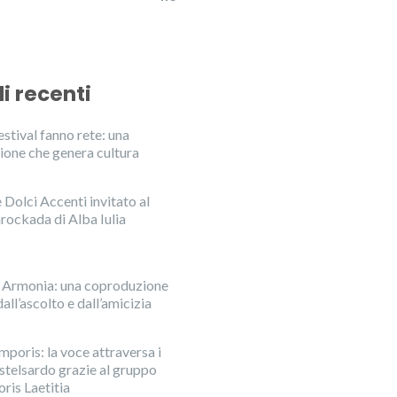
li recenti
stival fanno rete: una
ione che genera cultura
Dolci Accenti invitato al
rockada di Alba Iulia
n Armonia: una coproduzione
all’ascolto e dall’amicizia
mporis: la voce attraversa i
astelsardo grazie al gruppo
ris Laetitia