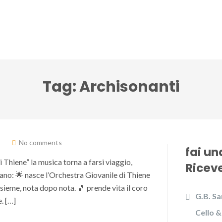
lci Accenti ensemble
Festival Note senza tempo
Tag:
Archisonanti
No comments
fai u
i Thiene” la musica torna a farsi viaggio,
Riceve
ano: 🌟 nasce l’Orchestra Giovanile di Thiene
ieme, nota dopo nota. 🎵 prende vita il coro
G.B. Sa
. […]
Cello &