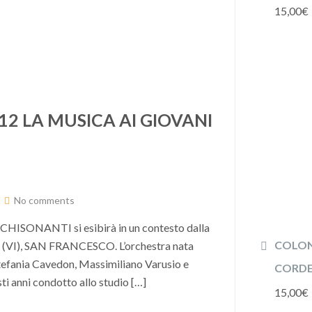
15,00
€
2 LA MUSICA AI GIOVANI
No comments
 ARCHISONANTI si esibirà in un contesto dalla
COLON
hio (VI), SAN FRANCESCO. L’orchestra nata
 Stefania Cavedon, Massimiliano Varusio e
CORDE 
sti anni condotto allo studio […]
15,00
€