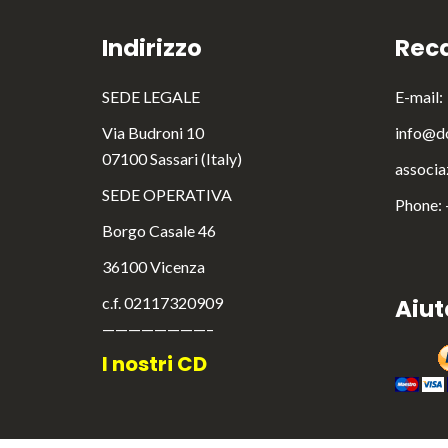
Indirizzo
Reca
SEDE LEGALE
E-mail:
Via Budroni 10
info@do
07100 Sassari (Italy)
associa
SEDE OPERATIVA
Phone:
Borgo Casale 46
36100 Vicenza
c.f. 02117320909
Aiut
————————–
I nostri CD