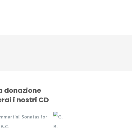
CD
Gallery
News
Contattaci
na donazione
rai i nostri CD
mmartini. Sonatas for
 B.C.