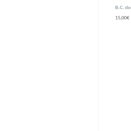
B.C. d
15,00
€