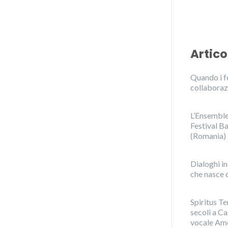
Artico
Quando i fe
collaboraz
L’Ensemble 
Festival Ba
(Romania)
Dialoghi i
che nasce d
Spiritus Te
secoli a C
vocale Amo