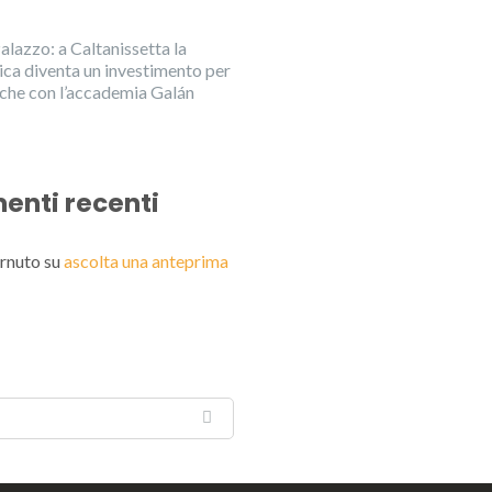
alazzo: a Caltanissetta la
ica diventa un investimento per
anche con l’accademia Galán
nti recenti
rnuto
su
ascolta una anteprima
English
Italiano