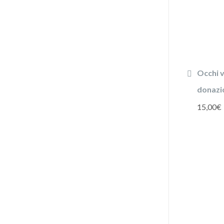
Occhi v
donazi
15,00
€