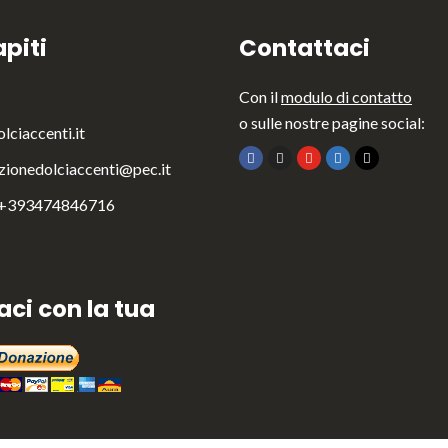
piti
Contattaci
Con il
modulo di contatto
o sulle nostre pagine social:
lciaccenti.it
zionedolciaccenti@pec.it
 +393474846716
aci con la tua