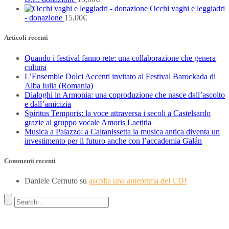
Occhi vaghi e leggiadri
- donazione
15,00
€
Articoli recenti
Quando i festival fanno rete: una collaborazione che genera
cultura
L’Ensemble Dolci Accenti invitato al Festival Barockada di
Alba Iulia (Romania)
Dialoghi in Armonia: una coproduzione che nasce dall’ascolto
e dall’amicizia
Spiritus Temporis: la voce attraversa i secoli a Castelsardo
grazie al gruppo vocale Amoris Laetitia
Musica a Palazzo: a Caltanissetta la musica antica diventa un
investimento per il futuro anche con l’accademia Galán
Commenti recenti
Daniele Cernuto
su
ascolta una anteprima del CD!
Indirizzo