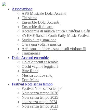
Associazione
APS Musicale Dolci Accenti
Chi siamo
Ensemble Dolci Accenti
Ensemble di chitarre
Accademia di musica antica Cristóbal Galán
SYEMF Sassari Youth Early Music Festival
Studio di registrazione
C’era una volta la musica
Archisonanti l’orchestra di soli violoncelli
Trasparenza
Dolci Accenti ensemble
Dolci Accenti ensemble
Occhi vaghi e leggiadri
Bitte Ruhe
Musica controvento
Ecce Maria
Festival Note senza tempo
Festival Note senza tempo
Note senza tempo 2026
Note senza tempo 2025
note senza tempo 2024
Note senza tempo 2023