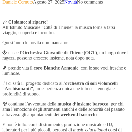
Daniele Cernuto
Agosto 27, 2025
Novità
No comments
🎶
Ci siamo: si riparte!
All’Istituto Musicale “Città di Thiene” la musica torna a farsi
viaggio, scoperta e incontro.
Quest’anno le novità non mancano:
🌟 nasce l’
Orchestra Giovanile di Thiene (OGT)
, un luogo dove i
ragazzi possono crescere insieme, nota dopo nota.
🎵 prende vita il
coro Bianche Armonie
, con le sue voci fresche e
luminose.
🎻 ci sarà il progetto dedicato all’
orchestra di soli violoncelli
“Archisonanti”
, un’esperienza unica che intreccia energia e
profondità di suono.
🎼 continua l’avventura della
musica d’insieme barocca
, per chi
ama l’emozione degli strumenti antichi e delle sonorità del passato
attraverso gli appuntamenti dei
weekend barocchi
E non è tutto: corsi di strumento, produzione musicale e DJ,
laboratori per i più piccoli, percorsi di
music educational
corsi di