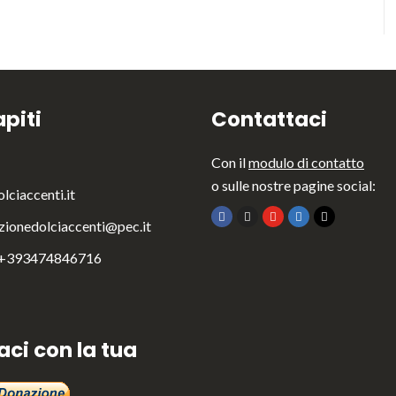
piti
Contattaci
Con il
modulo di contatto
o sulle nostre pagine social:
lciaccenti.it
zionedolciaccenti@pec.it
 +393474846716
aci con la tua