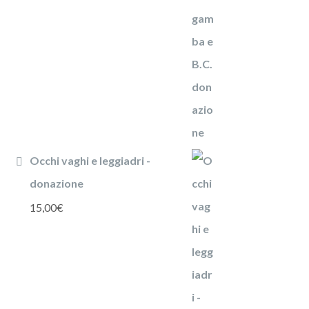
Occhi vaghi e leggiadri -
donazione
15,00
€