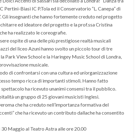
 Dolci Accenti di Sassari sia decollato a Londra! “Danza tra
’IC Pertini-Biasi IC P.Tola ed il Conservatorio “L. Canepa” di
i”. Gli insegnanti che hanno fortemente creduto nel progetto
hitarre ed ideatore del progetto e la prof.ssa Cristina
he ha realizzato le coreografie.
ssere ospite di una delle più prestigiose realtà musicali
azzi del liceo Azuni hanno svolto un piccolo tour di tre
l, la Park View School e la Haringey Music School di Londra,
provvisazione musicale.
 modo di confrontarsi con una cultura ed un’organizzazione
 stesso tempo ricca di importanti stimoli. Hanno fatto
o spettacolo ha ricevuto unanimi consensi tra il pubblico.
italità un gruppo di 25 giovani musicisti Inglesi.
 Deroma che ha creduto nell’importanza formativa del
ccenti” che ha ricevuto un contributo dallache ha consentito
30 Maggio al Teatro Astra alle ore 20.00