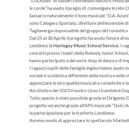
“D.A.Azuni” di Sassari coordinato dall’APS Musicale
le corde” ha avuto il pregio di coinvolgere in rete L
Sassari e naturalmente il liceo musicale “D.A. Azun
sono Calogero Sportato, direttore dell’ensemble di c
Tagliaverga responsabile del gruppo del coreutico c
Dal 25 al 30 Aprile il progetto ha avuto l’onore di e
Londinesi la
Haringey Music School Service.
I rag
concerti presso i teatri della Rokesly Junior Schoo
hanno partecipato a dei work shop di danza e di im
I ragazzi ospiti delle famiglie inglesi hanno avuto
sociale e scolastica differente dalla nostra e nello
apprezzare le loro qualità musicali e coreutiche e l
Ad ottobre del 2023 il nostro Liceo ricambierà l’osp
Tutto questo è stato possibile grazie al Dirigente
progetto ed anche grazie all’APS musicale “Dolci A
la partecipazione per la trasferta Londinese.
Avremo modo di apprezzare lo spettacolo Martedì 