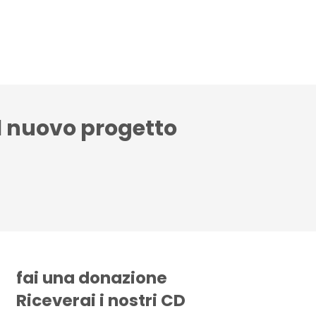
CD
Gallery
News
Contattaci
il nuovo progetto
fai una donazione
Riceverai i nostri CD