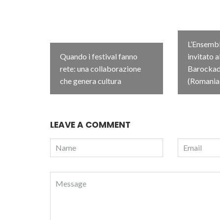
L’Ensembl
Quando i festival fanno
invitato a
rete: una collaborazione
Barockada
che genera cultura
(Romania
LEAVE A COMMENT