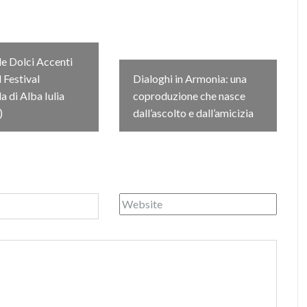
e Dolci Accenti
l Festival
Dialoghi in Armonia: una
 di Alba Iulia
coproduzione che nasce
)
dall’ascolto e dall’amicizia