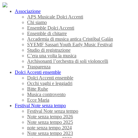
Associazione
APS Musicale Dolci Accenti
Chi siamo
Ensemble Dolci Accenti
Ensemble di chitarre
Accademia di musica antica Cristóbal Galán
SYEMF Sassari Youth Early Music Festival
Studio di registrazione
C’era una volta la musica
Archisonanti l’orchestra di soli violoncelli
Trasparenza
Dolci Accenti ensemble
Dolci Accenti ensemble
Occhi vaghi e leggiadri
Bitte Ruhe
Musica controvento
Ecce Maria
Festival Note senza tempo
Festival Note senza tempo
Note senza tempo 2026
Note senza tempo 2025
note senza tempo 2024
Note senza tempo 2023