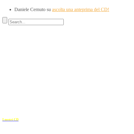
Daniele Cernuto
su
ascolta una anteprima del CD!
Indirizzo
SEDE LEGALE
Via Budroni 10
07100 Sassari (Italy)
SEDE OPERATIVA
Borgo Casale 46
36100 Vicenza
c.f. 02117320909
————————–
I nostri CD
Recapiti