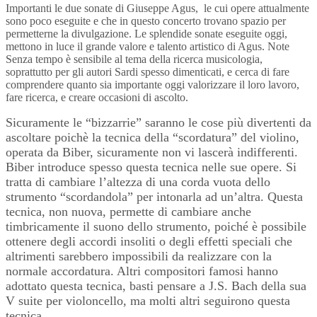
Importanti le due sonate di Giuseppe Agus, le cui opere attualmente
sono poco eseguite e che in questo concerto trovano spazio per
permetterne la divulgazione. Le splendide sonate eseguite oggi,
mettono in luce il grande valore e talento artistico di Agus. Note
Senza tempo è sensibile al tema della ricerca musicologia,
soprattutto per gli autori Sardi spesso dimenticati, e cerca di fare
comprendere quanto sia importante oggi valorizzare il loro lavoro,
fare ricerca, e creare occasioni di ascolto.
Sicuramente le “bizzarrie” saranno le cose più divertenti da
ascoltare poichè la tecnica della “scordatura” del violino,
operata da Biber, sicuramente non vi lascerà indifferenti.
Biber introduce spesso questa tecnica nelle sue opere. Si
tratta di cambiare l’altezza di una corda vuota dello
strumento “scordandola” per intonarla ad un’altra. Questa
tecnica, non nuova, permette di cambiare anche
timbricamente il suono dello strumento, poiché è possibile
ottenere degli accordi insoliti o degli effetti speciali che
altrimenti sarebbero impossibili da realizzare con la
normale accordatura. Altri compositori famosi hanno
adottato questa tecnica, basti pensare a J.S. Bach della sua
V suite per violoncello, ma molti altri seguirono questa
tecnica.