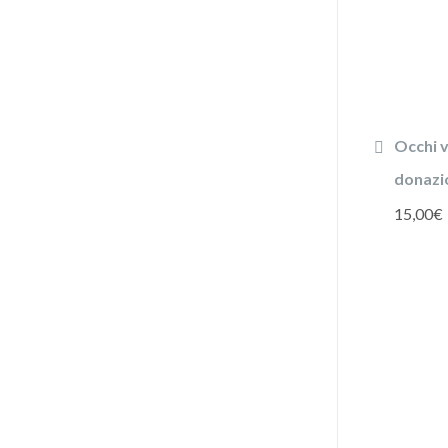
Occhi v
donazi
15,00
€