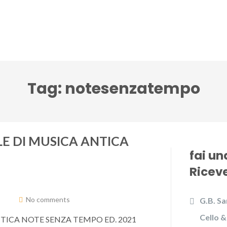
lci Accenti ensemble
Festival Note senza tempo
Tag:
notesenzatempo
LE DI MUSICA ANTICA
fai u
Riceve
No comments
G.B. Sa
Cello &
NTICA NOTE SENZA TEMPO ED. 2021