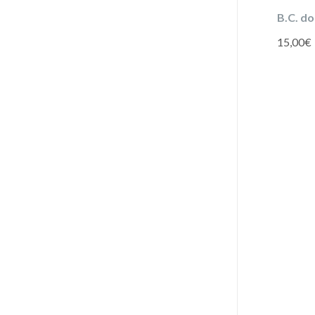
B.C. d
15,00
€