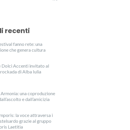
li recenti
stival fanno rete: una
ione che genera cultura
Dolci Accenti invitato al
rockada di Alba Iulia
n Armonia: una coproduzione
all’ascolto e dall’amicizia
mporis: la voce attraversa i
astelsardo grazie al gruppo
ris Laetitia