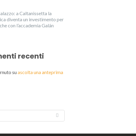
alazzo: a Caltanissetta la
ica diventa un investimento per
anche con l’accademia Galán
nti recenti
rnuto
su
ascolta una anteprima
English
Italiano