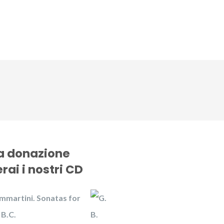
CD
Gallery
News
Contattaci
na donazione
rai i nostri CD
mmartini. Sonatas for
 B.C.