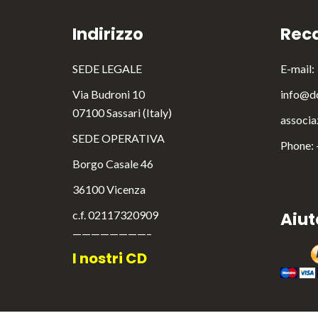
Indirizzo
Reca
SEDE LEGALE
E-mail:
Via Budroni 10
info@do
07100 Sassari (Italy)
associa
SEDE OPERATIVA
Phone:
Borgo Casale 46
36100 Vicenza
c.f. 02117320909
Aiut
————————–
I nostri CD