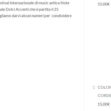
estival internazionale di music antica Note
15,00
€
e Dolci Accenti che è partita il 25
liamo darvi alcuni numeri per condividere
COLON
CORDE 
15,00
€