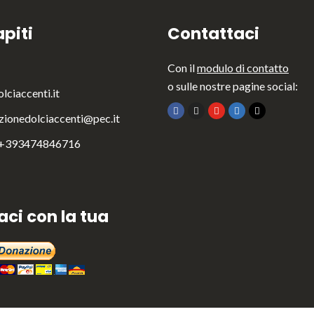
piti
Contattaci
Con il
modulo di contatto
o sulle nostre pagine social:
lciaccenti.it
zionedolciaccenti@pec.it
 +393474846716
aci con la tua