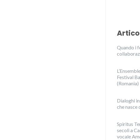
Artico
Quando i fe
collaboraz
L’Ensemble 
Festival Ba
(Romania)
Dialoghi i
che nasce d
Spiritus Te
secoli a C
vocale Amo