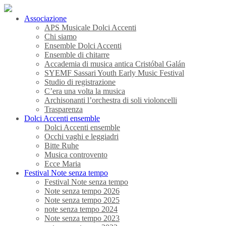
Associazione
APS Musicale Dolci Accenti
Chi siamo
Ensemble Dolci Accenti
Ensemble di chitarre
Accademia di musica antica Cristóbal Galán
SYEMF Sassari Youth Early Music Festival
Studio di registrazione
C’era una volta la musica
Archisonanti l’orchestra di soli violoncelli
Trasparenza
Dolci Accenti ensemble
Dolci Accenti ensemble
Occhi vaghi e leggiadri
Bitte Ruhe
Musica controvento
Ecce Maria
Festival Note senza tempo
Festival Note senza tempo
Note senza tempo 2026
Note senza tempo 2025
note senza tempo 2024
Note senza tempo 2023