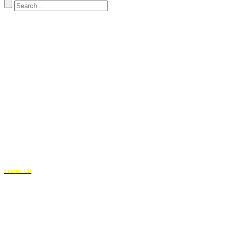
Indirizzo
SEDE LEGALE
Via Budroni 10
07100 Sassari (Italy)
SEDE OPERATIVA
Borgo Casale 46
36100 Vicenza
c.f. 02117320909
————————–
I nostri CD
Recapiti
E-mail: