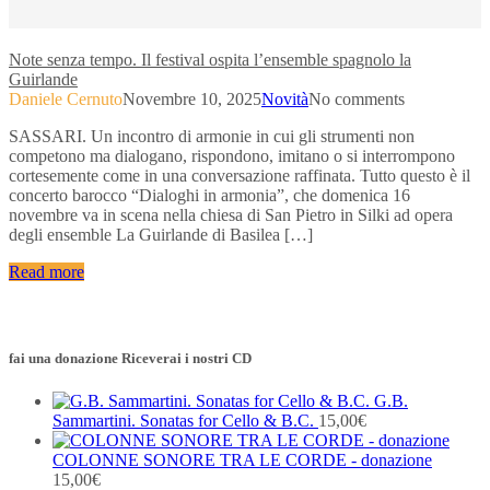
Note senza tempo. Il festival ospita l’ensemble spagnolo la
Guirlande
Daniele Cernuto
Novembre 10, 2025
Novità
No comments
SASSARI. Un incontro di armonie in cui gli strumenti non
competono ma dialogano, rispondono, imitano o si interrompono
cortesemente come in una conversazione raffinata. Tutto questo è il
concerto barocco “Dialoghi in armonia”, che domenica 16
novembre va in scena nella chiesa di San Pietro in Silki ad opera
degli ensemble La Guirlande di Basilea […]
Read more
fai una donazione Riceverai i nostri CD
G.B.
Sammartini. Sonatas for Cello & B.C.
15,00
€
COLONNE SONORE TRA LE CORDE - donazione
15,00
€