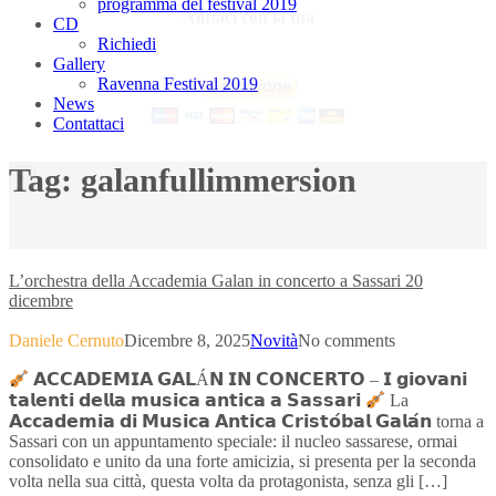
programma del festival 2019
Aiutaci con la tua
CD
Richiedi
Gallery
Ravenna Festival 2019
News
Contattaci
Tag:
galanfullimmersion
×
L’orchestra della Accademia Galan in concerto a Sassari 20
dicembre
Daniele Cernuto
Dicembre 8, 2025
Novità
No comments
𝗔𝗖𝗖𝗔𝗗𝗘𝗠𝗜𝗔 𝗚𝗔𝗟Á𝗡 𝗜𝗡 𝗖𝗢𝗡𝗖𝗘𝗥𝗧𝗢 – 𝗜 𝗴𝗶𝗼𝘃𝗮𝗻𝗶
𝘁𝗮𝗹𝗲𝗻𝘁𝗶 𝗱𝗲𝗹𝗹𝗮 𝗺𝘂𝘀𝗶𝗰𝗮 𝗮𝗻𝘁𝗶𝗰𝗮 𝗮 𝗦𝗮𝘀𝘀𝗮𝗿𝗶
La
𝗔𝗰𝗰𝗮𝗱𝗲𝗺𝗶𝗮 𝗱𝗶 𝗠𝘂𝘀𝗶𝗰𝗮 𝗔𝗻𝘁𝗶𝗰𝗮 𝗖𝗿𝗶𝘀𝘁𝗼́𝗯𝗮𝗹 𝗚𝗮𝗹𝗮́𝗻 torna a
Sassari con un appuntamento speciale: il nucleo sassarese, ormai
consolidato e unito da una forte amicizia, si presenta per la seconda
volta nella sua città, questa volta da protagonista, senza gli […]