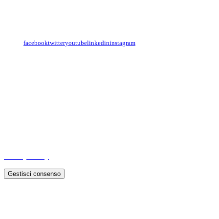
Con il
modulo di contatto
o sulle nostre pagine social:
facebook
twitter
youtube
linkedin
instagram
Copyright
Associazione Dolci Accenti © 2016. All Rights Reserved.
----------
Privacy Policy
Gestisci consenso