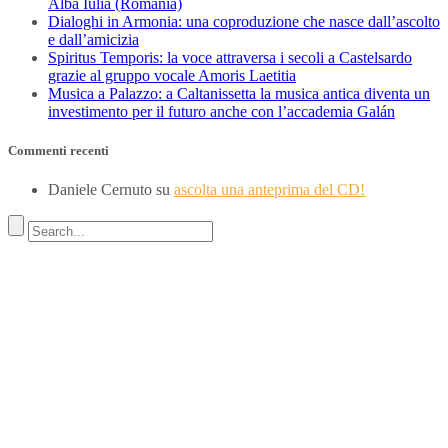
Alba Iulia (Romania)
Dialoghi in Armonia: una coproduzione che nasce dall’ascolto
e dall’amicizia
Spiritus Temporis: la voce attraversa i secoli a Castelsardo
grazie al gruppo vocale Amoris Laetitia
Musica a Palazzo: a Caltanissetta la musica antica diventa un
investimento per il futuro anche con l’accademia Galán
Commenti recenti
Daniele Cernuto
su
ascolta una anteprima del CD!
Indirizzo
SEDE LEGALE
Via Budroni 10
07100 Sassari (Italy)
SEDE OPERATIVA
Borgo Casale 46