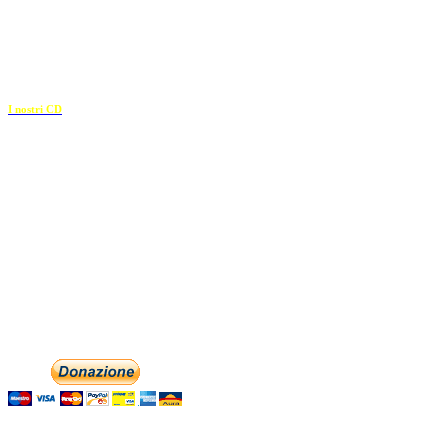
36100 Vicenza
c.f. 02117320909
————————–
I nostri CD
Recapiti
E-mail:
info@dolciaccenti.it
associazionedolciaccenti@pec.it
Phone: +393474846716
English
Aiutaci con la tua
Italiano
Contattaci