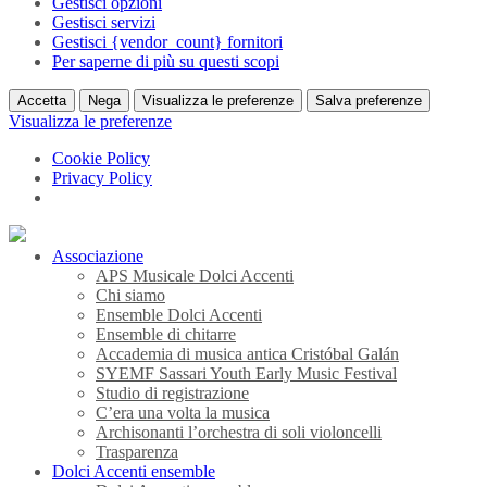
Gestisci opzioni
Gestisci servizi
Gestisci {vendor_count} fornitori
Per saperne di più su questi scopi
Accetta
Nega
Visualizza le preferenze
Salva preferenze
Visualizza le preferenze
Cookie Policy
Privacy Policy
Associazione
APS Musicale Dolci Accenti
Chi siamo
Ensemble Dolci Accenti
Ensemble di chitarre
Accademia di musica antica Cristóbal Galán
SYEMF Sassari Youth Early Music Festival
Studio di registrazione
C’era una volta la musica
Archisonanti l’orchestra di soli violoncelli
Trasparenza
Dolci Accenti ensemble