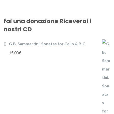
fai una donazione Riceverai i
nostri CD
G.B. Sammartini. Sonatas for Cello & B.C.
15,00
€