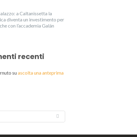
alazzo: a Caltanissetta la
ica diventa un investimento per
anche con l’accademia Galán
nti recenti
rnuto
su
ascolta una anteprima
English
Italiano