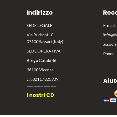
Indirizzo
Reca
SEDE LEGALE
E-mail:
Via Budroni 10
info@do
07100 Sassari (Italy)
associa
SEDE OPERATIVA
Phone:
Borgo Casale 46
36100 Vicenza
c.f. 02117320909
Aiut
————————–
I nostri CD