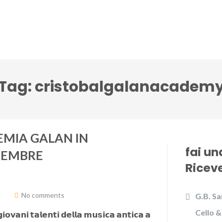
lci Accenti ensemble
Festival Note senza tempo
Tag:
cristobalgalanacadem
EMIA GALAN IN
fai u
ICEMBRE
Riceve
No comments
G.B. Sa
Cello &
𝗻𝗶 𝘁𝗮𝗹𝗲𝗻𝘁𝗶 𝗱𝗲𝗹𝗹𝗮 𝗺𝘂𝘀𝗶𝗰𝗮 𝗮𝗻𝘁𝗶𝗰𝗮 𝗮