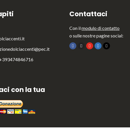
piti
Contattaci
Con il
modulo di contatto
o sulle nostre pagine social:
lciaccenti.it
zionedolciaccenti@pec.it
 +393474846716
aci con la tua