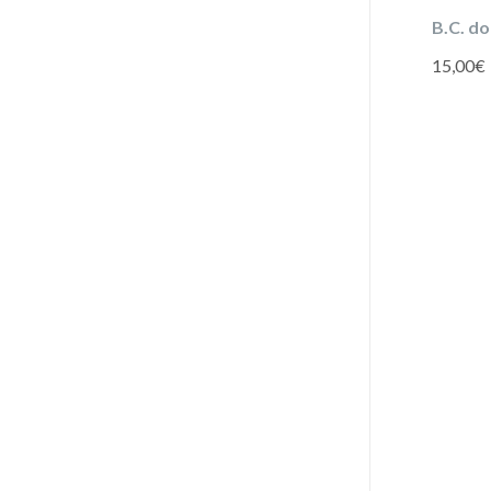
B.C. d
15,00
€