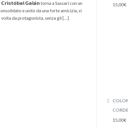
𝗮 𝗖𝗿𝗶𝘀𝘁𝗼́𝗯𝗮𝗹 𝗚𝗮𝗹𝗮́𝗻 torna a Sassari con un
15,00
€
nsolidato e unito da una forte amicizia, si
 volta da protagonista, senza gli […]
COLON
CORDE 
15,00
€