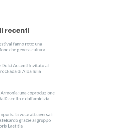
li recenti
stival fanno rete: una
ione che genera cultura
Dolci Accenti invitato al
rockada di Alba Iulia
n Armonia: una coproduzione
all’ascolto e dall’amicizia
mporis: la voce attraversa i
astelsardo grazie al gruppo
ris Laetitia