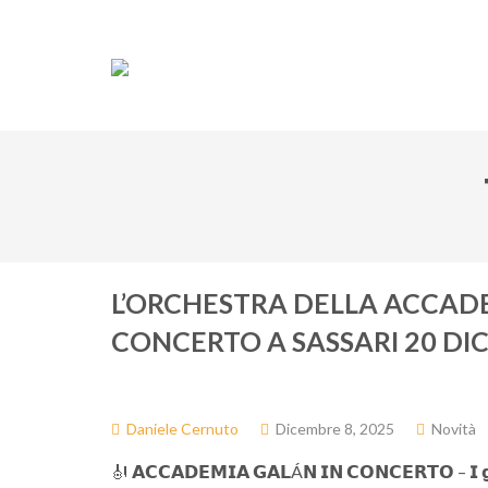
Associazione
Do
L’ORCHESTRA DELLA ACCAD
CONCERTO A SASSARI 20 D
Daniele Cernuto
Dicembre 8, 2025
Novità
🎻 𝗔𝗖𝗖𝗔𝗗𝗘𝗠𝗜𝗔 𝗚𝗔𝗟Á𝗡 𝗜𝗡 𝗖𝗢𝗡𝗖𝗘𝗥𝗧𝗢 – 𝗜 𝗴𝗶𝗼𝘃