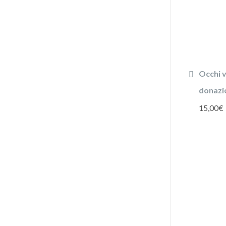
Occhi v
donazi
15,00
€