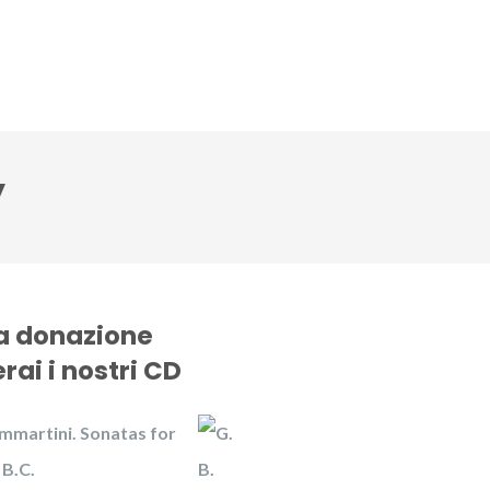
CD
Gallery
News
Contattaci
y
na donazione
rai i nostri CD
mmartini. Sonatas for
 B.C.