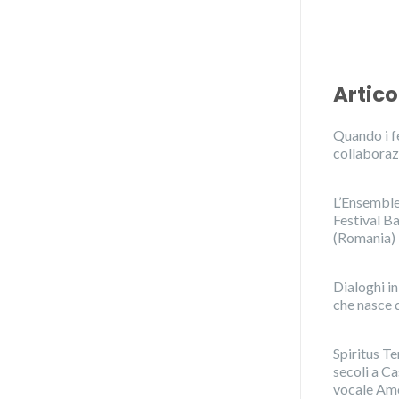
Artico
Quando i fe
collaboraz
L’Ensemble 
Festival Ba
(Romania)
Dialoghi i
che nasce d
Spiritus Te
secoli a C
vocale Amo