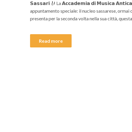
𝗦𝗮𝘀𝘀𝗮𝗿𝗶 🎻 La 𝗔𝗰𝗰𝗮𝗱𝗲𝗺𝗶𝗮 𝗱𝗶 𝗠𝘂𝘀𝗶𝗰𝗮 𝗔𝗻𝘁𝗶𝗰
appuntamento speciale: il nucleo sassarese, ormai co
presenta per la seconda volta nella sua città, questa
Read more