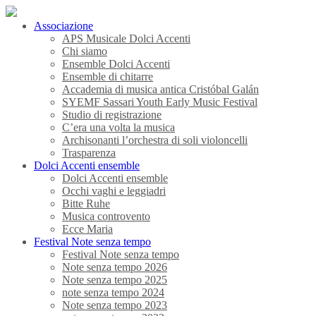
Associazione
APS Musicale Dolci Accenti
Chi siamo
Ensemble Dolci Accenti
Ensemble di chitarre
Accademia di musica antica Cristóbal Galán
SYEMF Sassari Youth Early Music Festival
Studio di registrazione
C’era una volta la musica
Archisonanti l’orchestra di soli violoncelli
Trasparenza
Dolci Accenti ensemble
Dolci Accenti ensemble
Occhi vaghi e leggiadri
Bitte Ruhe
Musica controvento
Ecce Maria
Festival Note senza tempo
Festival Note senza tempo
Note senza tempo 2026
Note senza tempo 2025
note senza tempo 2024
Note senza tempo 2023