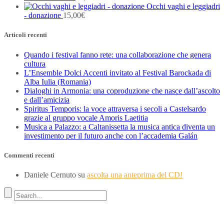
Occhi vaghi e leggiadri
- donazione
15,00
€
Articoli recenti
Quando i festival fanno rete: una collaborazione che genera
cultura
L’Ensemble Dolci Accenti invitato al Festival Barockada di
Alba Iulia (Romania)
Dialoghi in Armonia: una coproduzione che nasce dall’ascolto
e dall’amicizia
Spiritus Temporis: la voce attraversa i secoli a Castelsardo
grazie al gruppo vocale Amoris Laetitia
Musica a Palazzo: a Caltanissetta la musica antica diventa un
investimento per il futuro anche con l’accademia Galán
Commenti recenti
Daniele Cernuto
su
ascolta una anteprima del CD!
Indirizzo