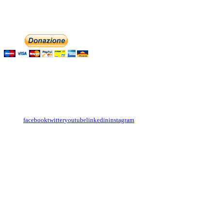
Phone: +393474846716
Aiutaci con la tua
English
Italiano
Contattaci
Con il
modulo di contatto
o sulle nostre pagine social:
facebook
twitter
youtube
linkedin
instagram
Copyright
Associazione Dolci Accenti © 2016. All Rights Reserved.
----------