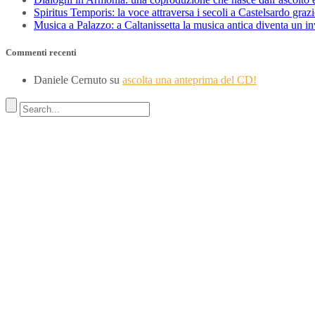
Spiritus Temporis: la voce attraversa i secoli a Castelsardo gra
Musica a Palazzo: a Caltanissetta la musica antica diventa un i
Commenti recenti
Daniele Cernuto
su
ascolta una anteprima del CD!
Indirizzo
SEDE LEGALE
Via Budroni 10
07100 Sassari (Italy)
SEDE OPERATIVA
Borgo Casale 46
36100 Vicenza
c.f. 02117320909
————————–