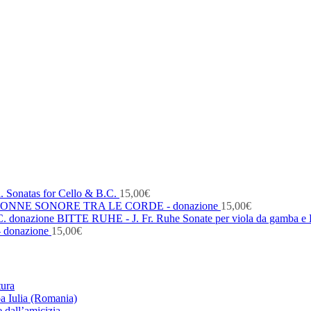
. Sonatas for Cello & B.C.
15,00
€
ONNE SONORE TRA LE CORDE - donazione
15,00
€
BITTE RUHE - J. Fr. Ruhe Sonate per viola da gamba e 
- donazione
15,00
€
tura
ba Iulia (Romania)
 dall’amicizia