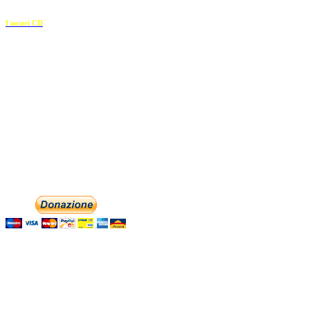
I nostri CD
Recapiti
E-mail:
info@dolciaccenti.it
associazionedolciaccenti@pec.it
Phone: +393474846716
Aiutaci con la tua
English
Italiano
Contattaci
Con il
modulo di contatto
o sulle nostre pagine social: