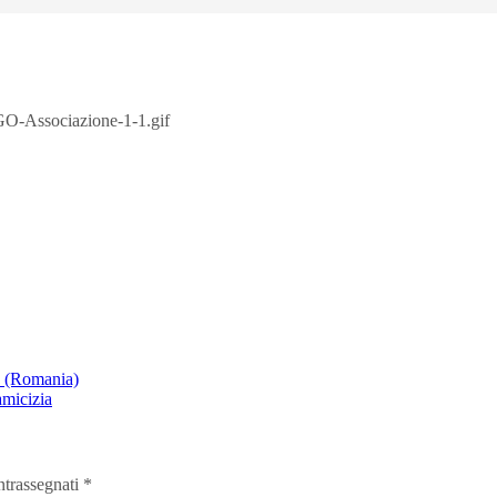
GO-Associazione-1-1.gif
a (Romania)
amicizia
ntrassegnati
*