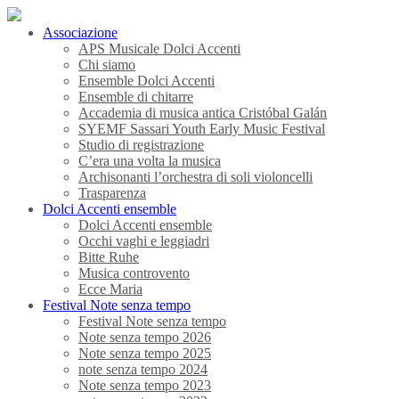
Associazione
APS Musicale Dolci Accenti
Chi siamo
Ensemble Dolci Accenti
Ensemble di chitarre
Accademia di musica antica Cristóbal Galán
SYEMF Sassari Youth Early Music Festival
Studio di registrazione
C’era una volta la musica
Archisonanti l’orchestra di soli violoncelli
Trasparenza
Dolci Accenti ensemble
Dolci Accenti ensemble
Occhi vaghi e leggiadri
Bitte Ruhe
Musica controvento
Ecce Maria
Festival Note senza tempo
Festival Note senza tempo
Note senza tempo 2026
Note senza tempo 2025
note senza tempo 2024
Note senza tempo 2023