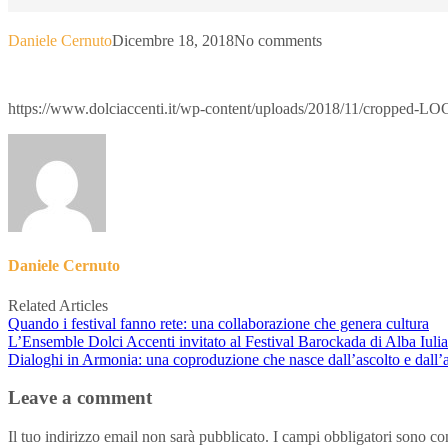
Daniele Cernuto
Dicembre 18, 2018
No comments
https://www.dolciaccenti.it/wp-content/uploads/2018/11/cropped-LO
Daniele Cernuto
Related Articles
Quando i festival fanno rete: una collaborazione che genera cultura
L’Ensemble Dolci Accenti invitato al Festival Barockada di Alba Iuli
Dialoghi in Armonia: una coproduzione che nasce dall’ascolto e dall’
Leave a comment
Il tuo indirizzo email non sarà pubblicato.
I campi obbligatori sono co