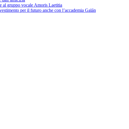
zie al gruppo vocale Amoris Laetitia
nvestimento per il futuro anche con l’accademia Galán