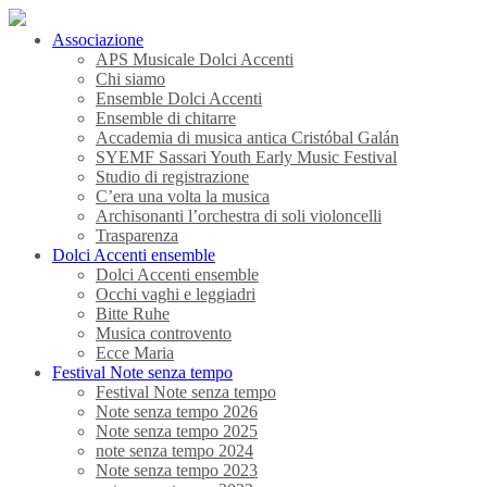
Associazione
APS Musicale Dolci Accenti
Chi siamo
Ensemble Dolci Accenti
Ensemble di chitarre
Accademia di musica antica Cristóbal Galán
SYEMF Sassari Youth Early Music Festival
Studio di registrazione
C’era una volta la musica
Archisonanti l’orchestra di soli violoncelli
Trasparenza
Dolci Accenti ensemble
Dolci Accenti ensemble
Occhi vaghi e leggiadri
Bitte Ruhe
Musica controvento
Ecce Maria
Festival Note senza tempo
Festival Note senza tempo
Note senza tempo 2026
Note senza tempo 2025
note senza tempo 2024
Note senza tempo 2023