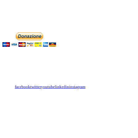
associazionedolciaccenti@pec.it
Phone: +393474846716
Aiutaci con la tua
English
Italiano
Contattaci
Con il
modulo di contatto
o sulle nostre pagine social:
facebook
twitter
youtube
linkedin
instagram
Copyright
Associazione Dolci Accenti © 2016. All Rights Reserved.
----------