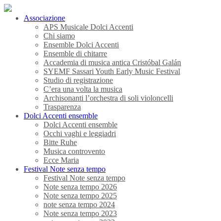
Associazione
APS Musicale Dolci Accenti
Chi siamo
Ensemble Dolci Accenti
Ensemble di chitarre
Accademia di musica antica Cristóbal Galán
SYEMF Sassari Youth Early Music Festival
Studio di registrazione
C’era una volta la musica
Archisonanti l’orchestra di soli violoncelli
Trasparenza
Dolci Accenti ensemble
Dolci Accenti ensemble
Occhi vaghi e leggiadri
Bitte Ruhe
Musica controvento
Ecce Maria
Festival Note senza tempo
Festival Note senza tempo
Note senza tempo 2026
Note senza tempo 2025
note senza tempo 2024
Note senza tempo 2023