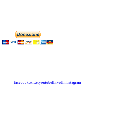
associazionedolciaccenti@pec.it
Phone: +393474846716
Aiutaci con la tua
English
Italiano
Contattaci
Con il
modulo di contatto
o sulle nostre pagine social:
facebook
twitter
youtube
linkedin
instagram
Copyright
Associazione Dolci Accenti © 2016. All Rights Reserved.
----------