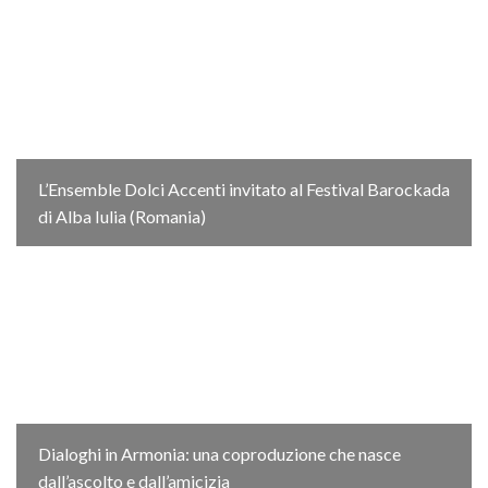
L’Ensemble Dolci Accenti invitato al Festival Barockada
di Alba Iulia (Romania)
Dialoghi in Armonia: una coproduzione che nasce
dall’ascolto e dall’amicizia