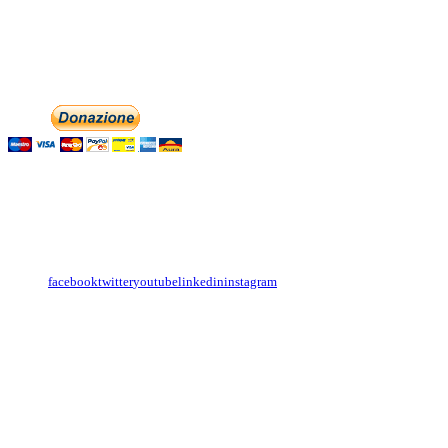
associazionedolciaccenti@pec.it
Phone: +393474846716
Aiutaci con la tua
English
Italiano
Contattaci
Con il
modulo di contatto
o sulle nostre pagine social:
facebook
twitter
youtube
linkedin
instagram
Copyright
Associazione Dolci Accenti © 2016. All Rights Reserved.
----------