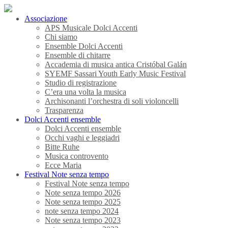
Associazione
APS Musicale Dolci Accenti
Chi siamo
Ensemble Dolci Accenti
Ensemble di chitarre
Accademia di musica antica Cristóbal Galán
SYEMF Sassari Youth Early Music Festival
Studio di registrazione
C’era una volta la musica
Archisonanti l’orchestra di soli violoncelli
Trasparenza
Dolci Accenti ensemble
Dolci Accenti ensemble
Occhi vaghi e leggiadri
Bitte Ruhe
Musica controvento
Ecce Maria
Festival Note senza tempo
Festival Note senza tempo
Note senza tempo 2026
Note senza tempo 2025
note senza tempo 2024
Note senza tempo 2023