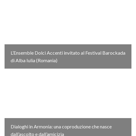
L’Ensemble Dolci Accenti invitato al Festival Barockada
di Alba Iulia (Romania)
Dialoghi in Armonia: una coproduzione che nasce
dall’ascolto e dall’amicizia