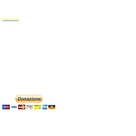
c.f. 02117320909
————————–
I nostri CD
Recapiti
E-mail:
info@dolciaccenti.it
associazionedolciaccenti@pec.it
Phone: +393474846716
Aiutaci con la tua
English
Italiano
Contattaci
Con il
modulo di contatto