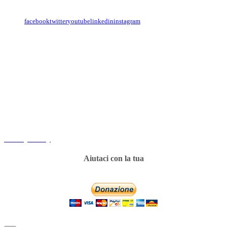
o sulle nostre pagine social:
facebook
twitter
youtube
linkedin
instagram
Copyright
Associazione Dolci Accenti © 2016. All Rights Reserved.
----------
Privacy Policy
Aiutaci con la tua