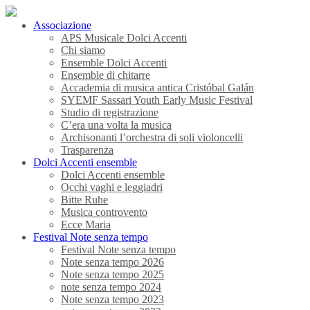
Associazione
APS Musicale Dolci Accenti
Chi siamo
Ensemble Dolci Accenti
Ensemble di chitarre
Accademia di musica antica Cristóbal Galán
SYEMF Sassari Youth Early Music Festival
Studio di registrazione
C’era una volta la musica
Archisonanti l’orchestra di soli violoncelli
Trasparenza
Dolci Accenti ensemble
Dolci Accenti ensemble
Occhi vaghi e leggiadri
Bitte Ruhe
Musica controvento
Ecce Maria
Festival Note senza tempo
Festival Note senza tempo
Note senza tempo 2026
Note senza tempo 2025
note senza tempo 2024
Note senza tempo 2023