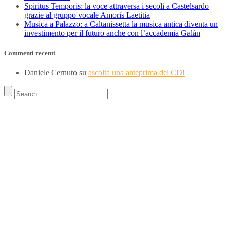
Spiritus Temporis: la voce attraversa i secoli a Castelsardo
grazie al gruppo vocale Amoris Laetitia
Musica a Palazzo: a Caltanissetta la musica antica diventa un
investimento per il futuro anche con l’accademia Galán
Commenti recenti
Daniele Cernuto
su
ascolta una anteprima del CD!
Indirizzo
SEDE LEGALE
Via Budroni 10
07100 Sassari (Italy)
SEDE OPERATIVA
Borgo Casale 46
36100 Vicenza