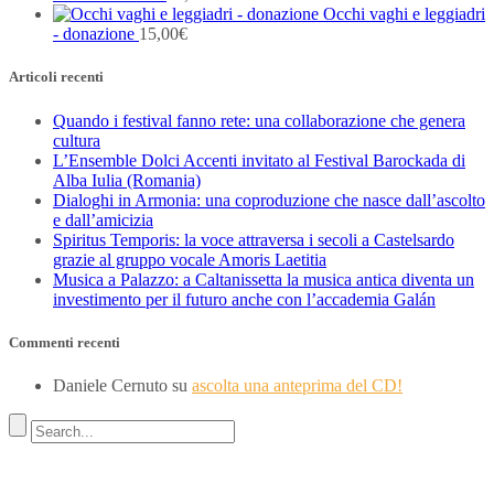
Occhi vaghi e leggiadri
- donazione
15,00
€
Articoli recenti
Quando i festival fanno rete: una collaborazione che genera
cultura
L’Ensemble Dolci Accenti invitato al Festival Barockada di
Alba Iulia (Romania)
Dialoghi in Armonia: una coproduzione che nasce dall’ascolto
e dall’amicizia
Spiritus Temporis: la voce attraversa i secoli a Castelsardo
grazie al gruppo vocale Amoris Laetitia
Musica a Palazzo: a Caltanissetta la musica antica diventa un
investimento per il futuro anche con l’accademia Galán
Commenti recenti
Daniele Cernuto
su
ascolta una anteprima del CD!
Indirizzo