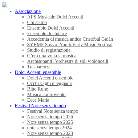
Associazione
APS Musicale Dolci Accenti
Chi siamo
Ensemble Dolci Accenti
Ensemble di chitarre
Accademia di musica antica Cristóbal Galán
SYEMF Sassari Youth Early Music Festival
Studio di registrazione
C’era una volta la musica
Archisonanti l’orchestra di soli violoncelli
Trasparenza
Dolci Accenti ensemble
Dolci Accenti ensemble
Occhi vaghi e leggiadri
Bitte Ruhe
Musica controvento
Ecce Maria
Festival Note senza tempo
Festival Note senza tempo
Note senza tempo 2026
Note senza tempo 2025
note senza tempo 2024
Note senza tempo 2023