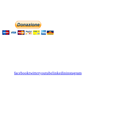
Phone: +393474846716
Aiutaci con la tua
English
Italiano
Contattaci
Con il
modulo di contatto
o sulle nostre pagine social:
facebook
twitter
youtube
linkedin
instagram
Copyright
Associazione Dolci Accenti © 2016. All Rights Reserved.
----------