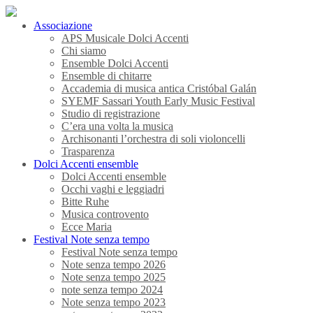
Associazione
APS Musicale Dolci Accenti
Chi siamo
Ensemble Dolci Accenti
Ensemble di chitarre
Accademia di musica antica Cristóbal Galán
SYEMF Sassari Youth Early Music Festival
Studio di registrazione
C’era una volta la musica
Archisonanti l’orchestra di soli violoncelli
Trasparenza
Dolci Accenti ensemble
Dolci Accenti ensemble
Occhi vaghi e leggiadri
Bitte Ruhe
Musica controvento
Ecce Maria
Festival Note senza tempo
Festival Note senza tempo
Note senza tempo 2026
Note senza tempo 2025
note senza tempo 2024
Note senza tempo 2023