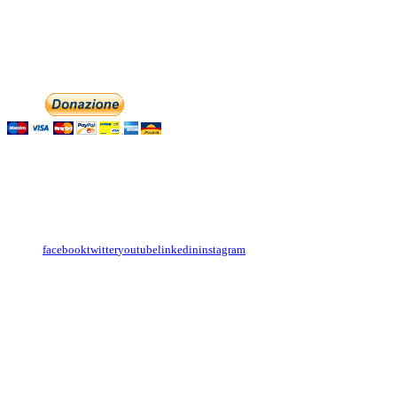
associazionedolciaccenti@pec.it
Phone: +393474846716
Aiutaci con la tua
English
Italiano
Contattaci
Con il
modulo di contatto
o sulle nostre pagine social:
facebook
twitter
youtube
linkedin
instagram
Copyright
Associazione Dolci Accenti © 2016. All Rights Reserved.
----------