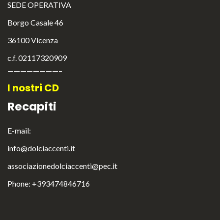
SEDE OPERATIVA
Borgo Casale 46
36100 Vicenza
c.f. 02117320909
————————–
I nostri CD
Recapiti
E-mail:
info@dolciaccenti.it
associazionedolciaccenti@pec.it
English
Italiano
Phone: +393474846716