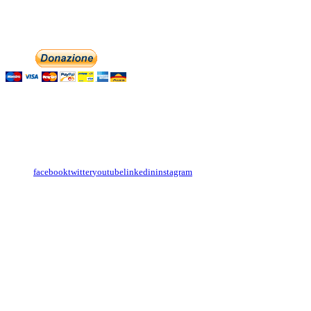
Phone: +393474846716
Aiutaci con la tua
English
Italiano
Contattaci
Con il
modulo di contatto
o sulle nostre pagine social:
facebook
twitter
youtube
linkedin
instagram
Copyright
Associazione Dolci Accenti © 2016. All Rights Reserved.
----------