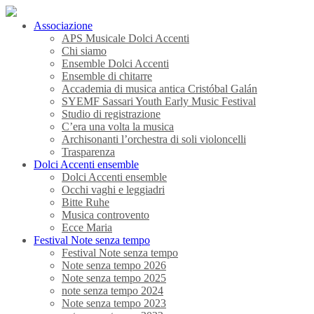
Associazione
APS Musicale Dolci Accenti
Chi siamo
Ensemble Dolci Accenti
Ensemble di chitarre
Accademia di musica antica Cristóbal Galán
SYEMF Sassari Youth Early Music Festival
Studio di registrazione
C’era una volta la musica
Archisonanti l’orchestra di soli violoncelli
Trasparenza
Dolci Accenti ensemble
Dolci Accenti ensemble
Occhi vaghi e leggiadri
Bitte Ruhe
Musica controvento
Ecce Maria
Festival Note senza tempo
Festival Note senza tempo
Note senza tempo 2026
Note senza tempo 2025
note senza tempo 2024
Note senza tempo 2023