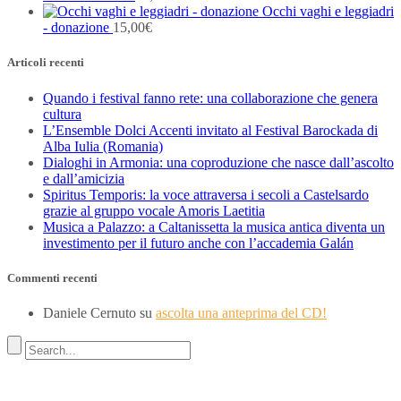
Occhi vaghi e leggiadri
- donazione
15,00
€
Articoli recenti
Quando i festival fanno rete: una collaborazione che genera
cultura
L’Ensemble Dolci Accenti invitato al Festival Barockada di
Alba Iulia (Romania)
Dialoghi in Armonia: una coproduzione che nasce dall’ascolto
e dall’amicizia
Spiritus Temporis: la voce attraversa i secoli a Castelsardo
grazie al gruppo vocale Amoris Laetitia
Musica a Palazzo: a Caltanissetta la musica antica diventa un
investimento per il futuro anche con l’accademia Galán
Commenti recenti
Daniele Cernuto
su
ascolta una anteprima del CD!
Indirizzo