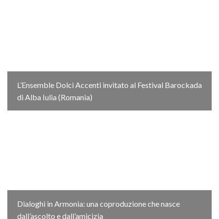
L’Ensemble Dolci Accenti invitato al Festival Barockada
di Alba Iulia (Romania)
Dialoghi in Armonia: una coproduzione che nasce
dall’ascolto e dall’amicizia