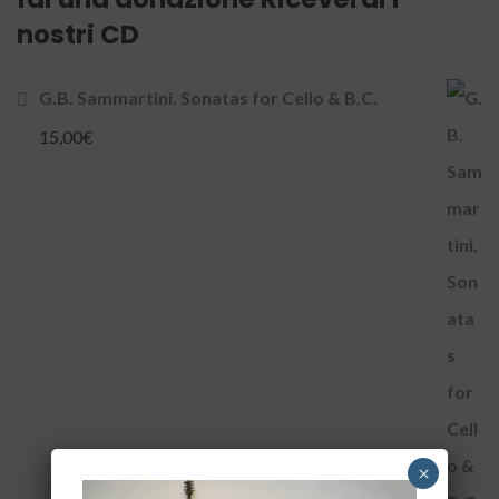
nostri CD
G.B. Sammartini. Sonatas for Cello & B.C.
15,00
€
×