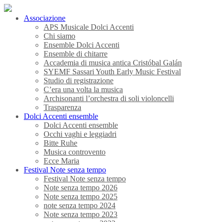
Associazione
APS Musicale Dolci Accenti
Chi siamo
Ensemble Dolci Accenti
Ensemble di chitarre
Accademia di musica antica Cristóbal Galán
SYEMF Sassari Youth Early Music Festival
Studio di registrazione
C’era una volta la musica
Archisonanti l’orchestra di soli violoncelli
Trasparenza
Dolci Accenti ensemble
Dolci Accenti ensemble
Occhi vaghi e leggiadri
Bitte Ruhe
Musica controvento
Ecce Maria
Festival Note senza tempo
Festival Note senza tempo
Note senza tempo 2026
Note senza tempo 2025
note senza tempo 2024
Note senza tempo 2023