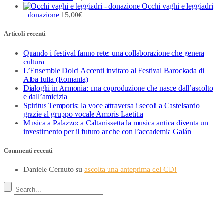
Occhi vaghi e leggiadri
- donazione
15,00
€
Articoli recenti
Quando i festival fanno rete: una collaborazione che genera
cultura
L’Ensemble Dolci Accenti invitato al Festival Barockada di
Alba Iulia (Romania)
Dialoghi in Armonia: una coproduzione che nasce dall’ascolto
e dall’amicizia
Spiritus Temporis: la voce attraversa i secoli a Castelsardo
grazie al gruppo vocale Amoris Laetitia
Musica a Palazzo: a Caltanissetta la musica antica diventa un
investimento per il futuro anche con l’accademia Galán
Commenti recenti
Daniele Cernuto
su
ascolta una anteprima del CD!
Indirizzo