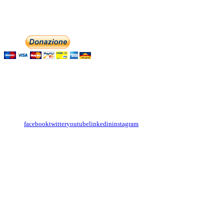
Phone: +393474846716
Aiutaci con la tua
English
Italiano
Contattaci
Con il
modulo di contatto
o sulle nostre pagine social:
facebook
twitter
youtube
linkedin
instagram
Copyright
Associazione Dolci Accenti © 2016. All Rights Reserved.
----------