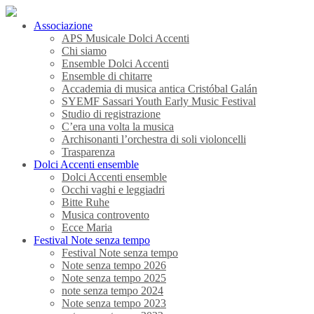
Associazione
APS Musicale Dolci Accenti
Chi siamo
Ensemble Dolci Accenti
Ensemble di chitarre
Accademia di musica antica Cristóbal Galán
SYEMF Sassari Youth Early Music Festival
Studio di registrazione
C’era una volta la musica
Archisonanti l’orchestra di soli violoncelli
Trasparenza
Dolci Accenti ensemble
Dolci Accenti ensemble
Occhi vaghi e leggiadri
Bitte Ruhe
Musica controvento
Ecce Maria
Festival Note senza tempo
Festival Note senza tempo
Note senza tempo 2026
Note senza tempo 2025
note senza tempo 2024
Note senza tempo 2023