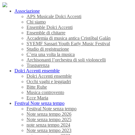
Associazione
APS Musicale Dolci Accenti
Chi siamo
Ensemble Dolci Accenti
Ensemble di chitarre
Accademia di musica antica Cristóbal Galán
SYEMF Sassari Youth Early Music Festival
Studio di registrazione
C’era una volta la musica
Archisonanti l’orchestra di soli violoncelli
Trasparenza
Dolci Accenti ensemble
Dolci Accenti ensemble
Occhi vaghi e leggiadri
Bitte Ruhe
Musica controvento
Ecce Maria
Festival Note senza tempo
Festival Note senza tempo
Note senza tempo 2026
Note senza tempo 2025
note senza tempo 2024
Note senza tempo 2023