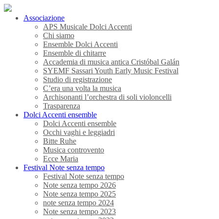
Associazione
APS Musicale Dolci Accenti
Chi siamo
Ensemble Dolci Accenti
Ensemble di chitarre
Accademia di musica antica Cristóbal Galán
SYEMF Sassari Youth Early Music Festival
Studio di registrazione
C’era una volta la musica
Archisonanti l’orchestra di soli violoncelli
Trasparenza
Dolci Accenti ensemble
Dolci Accenti ensemble
Occhi vaghi e leggiadri
Bitte Ruhe
Musica controvento
Ecce Maria
Festival Note senza tempo
Festival Note senza tempo
Note senza tempo 2026
Note senza tempo 2025
note senza tempo 2024
Note senza tempo 2023