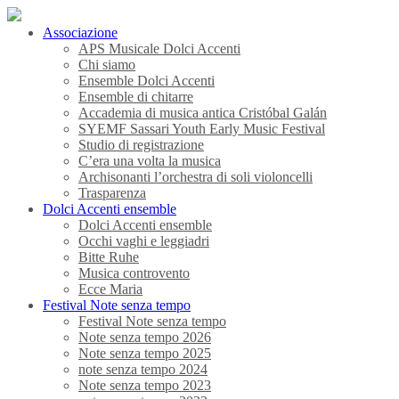
Associazione
APS Musicale Dolci Accenti
Chi siamo
Ensemble Dolci Accenti
Ensemble di chitarre
Accademia di musica antica Cristóbal Galán
SYEMF Sassari Youth Early Music Festival
Studio di registrazione
C’era una volta la musica
Archisonanti l’orchestra di soli violoncelli
Trasparenza
Dolci Accenti ensemble
Dolci Accenti ensemble
Occhi vaghi e leggiadri
Bitte Ruhe
Musica controvento
Ecce Maria
Festival Note senza tempo
Festival Note senza tempo
Note senza tempo 2026
Note senza tempo 2025
note senza tempo 2024
Note senza tempo 2023