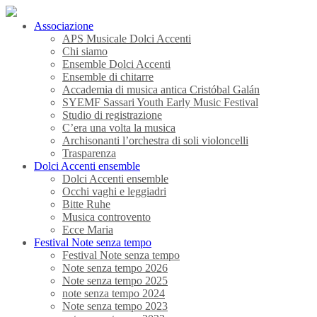
Associazione
APS Musicale Dolci Accenti
Chi siamo
Ensemble Dolci Accenti
Ensemble di chitarre
Accademia di musica antica Cristóbal Galán
SYEMF Sassari Youth Early Music Festival
Studio di registrazione
C’era una volta la musica
Archisonanti l’orchestra di soli violoncelli
Trasparenza
Dolci Accenti ensemble
Dolci Accenti ensemble
Occhi vaghi e leggiadri
Bitte Ruhe
Musica controvento
Ecce Maria
Festival Note senza tempo
Festival Note senza tempo
Note senza tempo 2026
Note senza tempo 2025
note senza tempo 2024
Note senza tempo 2023