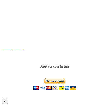
Copyright
Associazione Dolci Accenti © 2016. All Rights Reserved.
----------
Privacy Policy
Aiutaci con la tua
×