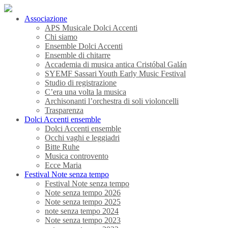
Associazione
APS Musicale Dolci Accenti
Chi siamo
Ensemble Dolci Accenti
Ensemble di chitarre
Accademia di musica antica Cristóbal Galán
SYEMF Sassari Youth Early Music Festival
Studio di registrazione
C’era una volta la musica
Archisonanti l’orchestra di soli violoncelli
Trasparenza
Dolci Accenti ensemble
Dolci Accenti ensemble
Occhi vaghi e leggiadri
Bitte Ruhe
Musica controvento
Ecce Maria
Festival Note senza tempo
Festival Note senza tempo
Note senza tempo 2026
Note senza tempo 2025
note senza tempo 2024
Note senza tempo 2023