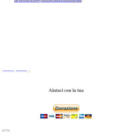
facebook
twitter
youtube
linkedin
instagram
Copyright
Associazione Dolci Accenti © 2016. All Rights Reserved.
----------
Privacy Policy
Aiutaci con la tua