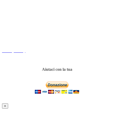
Copyright
Associazione Dolci Accenti © 2016. All Rights Reserved.
----------
Privacy Policy
Aiutaci con la tua
×