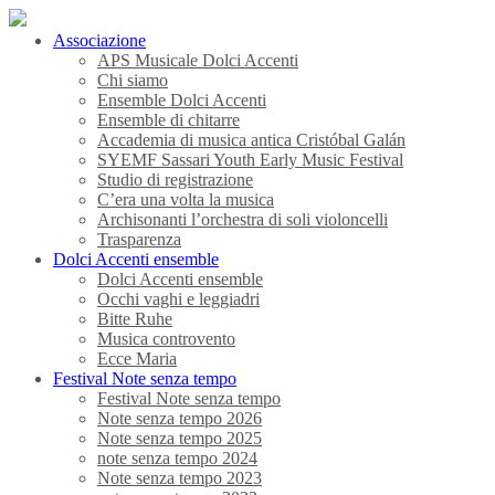
Associazione
APS Musicale Dolci Accenti
Chi siamo
Ensemble Dolci Accenti
Ensemble di chitarre
Accademia di musica antica Cristóbal Galán
SYEMF Sassari Youth Early Music Festival
Studio di registrazione
C’era una volta la musica
Archisonanti l’orchestra di soli violoncelli
Trasparenza
Dolci Accenti ensemble
Dolci Accenti ensemble
Occhi vaghi e leggiadri
Bitte Ruhe
Musica controvento
Ecce Maria
Festival Note senza tempo
Festival Note senza tempo
Note senza tempo 2026
Note senza tempo 2025
note senza tempo 2024
Note senza tempo 2023