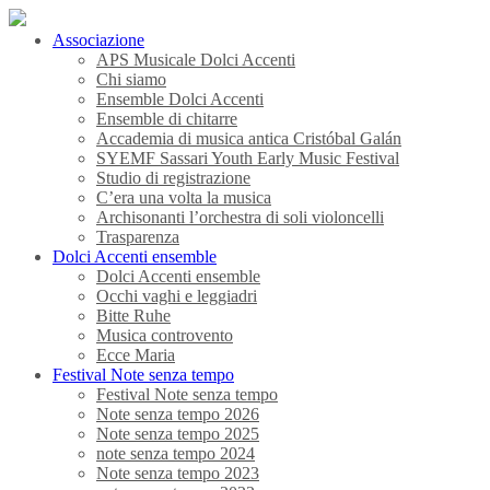
Associazione
APS Musicale Dolci Accenti
Chi siamo
Ensemble Dolci Accenti
Ensemble di chitarre
Accademia di musica antica Cristóbal Galán
SYEMF Sassari Youth Early Music Festival
Studio di registrazione
C’era una volta la musica
Archisonanti l’orchestra di soli violoncelli
Trasparenza
Dolci Accenti ensemble
Dolci Accenti ensemble
Occhi vaghi e leggiadri
Bitte Ruhe
Musica controvento
Ecce Maria
Festival Note senza tempo
Festival Note senza tempo
Note senza tempo 2026
Note senza tempo 2025
note senza tempo 2024
Note senza tempo 2023