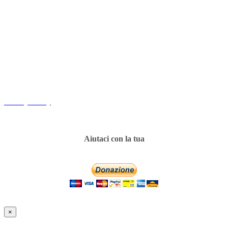
Copyright
Associazione Dolci Accenti © 2016. All Rights Reserved.
----------
Privacy Policy
Aiutaci con la tua
×