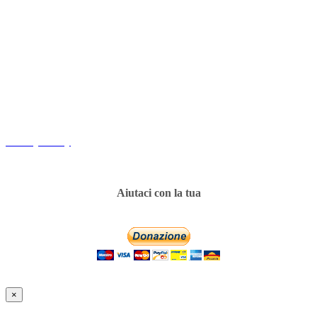
Copyright
Associazione Dolci Accenti © 2016. All Rights Reserved.
----------
Privacy Policy
Aiutaci con la tua
×