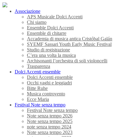
Associazione
APS Musicale Dolci Accenti
Chi siamo
Ensemble Dolci Accenti
Ensemble di chitarre
Accademia di musica antica Cristóbal Galán
SYEMF Sassari Youth Early Music Festival
Studio di registrazione
C’era una volta la musica
Archisonanti l’orchestra di soli violoncelli
Trasparenza
Dolci Accenti ensemble
Dolci Accenti ensemble
Occhi vaghi e leggiadri
Bitte Ruhe
Musica controvento
Ecce Maria
Festival Note senza tempo
Festival Note senza tempo
Note senza tempo 2026
Note senza tempo 2025
note senza tempo 2024
Note senza tempo 2023