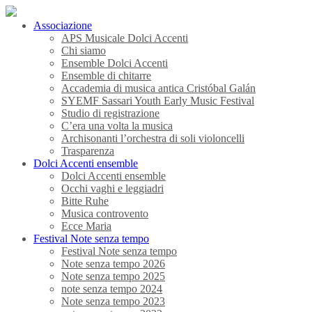
Associazione
APS Musicale Dolci Accenti
Chi siamo
Ensemble Dolci Accenti
Ensemble di chitarre
Accademia di musica antica Cristóbal Galán
SYEMF Sassari Youth Early Music Festival
Studio di registrazione
C’era una volta la musica
Archisonanti l’orchestra di soli violoncelli
Trasparenza
Dolci Accenti ensemble
Dolci Accenti ensemble
Occhi vaghi e leggiadri
Bitte Ruhe
Musica controvento
Ecce Maria
Festival Note senza tempo
Festival Note senza tempo
Note senza tempo 2026
Note senza tempo 2025
note senza tempo 2024
Note senza tempo 2023