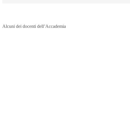
Alcuni dei docenti dell’Accademia
Indirizzo
SEDE LEGALE
Via Budroni 10
07100 Sassari (Italy)
SEDE OPERATIVA
Borgo Casale 46
36100 Vicenza
c.f. 02117320909
————————–