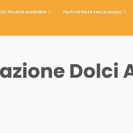
lci Accenti ensemble
Festival Note senza tempo
azione Dolci 