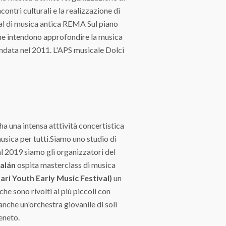
ontri culturali e la realizzazione di
val di musica antica REMA Sul piano
che intendono approfondire la musica
ondata nel 2011. L'APS musicale Dolci
ha una intensa atttività concertistica
sica per tutti.Siamo uno studio di
l 2019 siamo gli organizzatori del
alán
ospita masterclass di musica
ari Youth Early Music Festival)
un
he sono rivolti ai più piccoli con
nche un'orchestra giovanile di soli
Veneto.