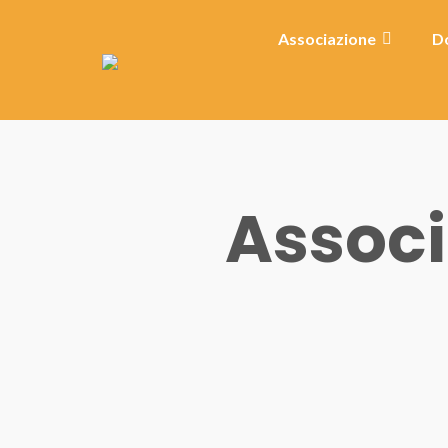
Associazione
Do
Associ