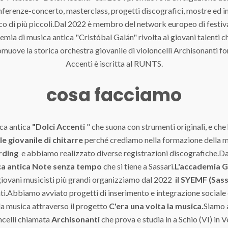
nferenze-concerto, masterclass, progetti discografici, mostre ed inc
ico di più piccoli.Dal 2022 è membro del network europeo di festi
emia di musica antica "Cristóbal Galán" rivolta ai giovani talenti 
omuove la storica orchestra giovanile di violoncelli Archisonanti f
Accenti è iscritta al RUNTS.
cosa facciamo
ca antica
"Dolci Accenti
" che suona con strumenti originali, e che 
 giovanile di chitarre
perché crediamo nella formazione della mu
ording
e abbiamo realizzato diverse registrazioni discografiche.Da
ica antica Note senza tempo
che si tiene a Sassari.
L'accademia G
 i giovani musicisti più grandi organizziamo dal 2022
il SYEMF (Sass
nti.Abbiamo avviato progetti di inserimento e integrazione sociale c
lla musica attraverso il progetto
C'era una volta la musica.
Siamo a
ncelli chiamata
Archisonanti
che prova e studia in a Schio (VI) in 