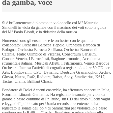
da gamba, voce
Si è brillantemente diplomato in violoncello col M° Maurizio
Simonelli in viola da gamba con il massimo dei voti sotto la guida
del M° Paolo Biordi, e in didattica della musica.
Numerosi sono gli ensemble e le orchestre con le quali ha
collaborato: Orchestra Barocca Tiepolo, Orchestra Barocca di
Bologna, Orchestra Barocca Siciliana, Orchestra Barocca di
Catania, Teatro Olimpico di Vicenza, Consortium Carissimi,
Consort Veneto, I Barocchisti, Stagione armonica, Accademia
strumentale italiana, Musicali Affetti, I Filarmonici, Venice Baroque
Orchestra. Intensa l’attività discografica registrando oltre 50 CD per
Arts, Bongiovanni, CPO, Dynamic, Deutsche Grammophon Archiv,
Glossa, Naxos, Rai2, Radiotre, Raisat, Sony, Stradivarius, K617,
Tactus, Urania, Brilliant Classic.
Fondatore di Dolci Accenti ensemble, ha effettuato concerti in Italia,
Romania, Lituania Germania. Ha registrato le sonate per viola da
gamba e basso continuo di Fr. Ruhe, un CD dal titolo “Occhi vaghi
e leggiadri” pubblicato per Urania records e recentemente ha
registrato le sonate dell’op.4 di Sammartini per violoncello e basso
continuo per la Brilliant Classic. Fondatore e primo violoncello