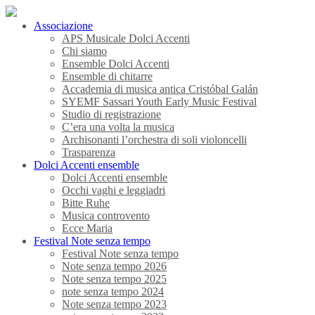
Associazione
APS Musicale Dolci Accenti
Chi siamo
Ensemble Dolci Accenti
Ensemble di chitarre
Accademia di musica antica Cristóbal Galán
SYEMF Sassari Youth Early Music Festival
Studio di registrazione
C’era una volta la musica
Archisonanti l’orchestra di soli violoncelli
Trasparenza
Dolci Accenti ensemble
Dolci Accenti ensemble
Occhi vaghi e leggiadri
Bitte Ruhe
Musica controvento
Ecce Maria
Festival Note senza tempo
Festival Note senza tempo
Note senza tempo 2026
Note senza tempo 2025
note senza tempo 2024
Note senza tempo 2023