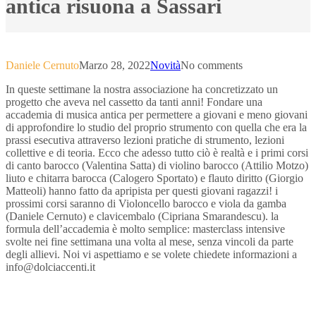
antica risuona a Sassari
Daniele Cernuto
Marzo 28, 2022
Novità
No comments
In queste settimane la nostra associazione ha concretizzato un
progetto che aveva nel cassetto da tanti anni! Fondare una
accademia di musica antica per permettere a giovani e meno giovani
di approfondire lo studio del proprio strumento con quella che era la
prassi esecutiva attraverso lezioni pratiche di strumento, lezioni
collettive e di teoria. Ecco che adesso tutto ciò è realtà e i primi corsi
di canto barocco (Valentina Satta) di violino barocco (Attilio Motzo)
liuto e chitarra barocca (Calogero Sportato) e flauto diritto (Giorgio
Matteoli) hanno fatto da apripista per questi giovani ragazzi! i
prossimi corsi saranno di Violoncello barocco e viola da gamba
(Daniele Cernuto) e clavicembalo (Cipriana Smarandescu). la
formula dell’accademia è molto semplice: masterclass intensive
svolte nei fine settimana una volta al mese, senza vincoli da parte
degli allievi. Noi vi aspettiamo e se volete chiedete informazioni a
info@dolciaccenti.it