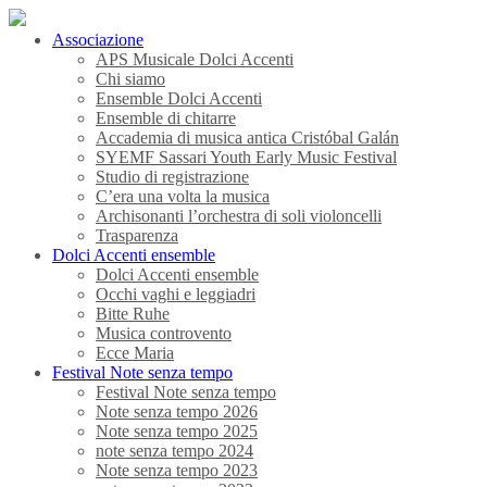
Associazione
APS Musicale Dolci Accenti
Chi siamo
Ensemble Dolci Accenti
Ensemble di chitarre
Accademia di musica antica Cristóbal Galán
SYEMF Sassari Youth Early Music Festival
Studio di registrazione
C’era una volta la musica
Archisonanti l’orchestra di soli violoncelli
Trasparenza
Dolci Accenti ensemble
Dolci Accenti ensemble
Occhi vaghi e leggiadri
Bitte Ruhe
Musica controvento
Ecce Maria
Festival Note senza tempo
Festival Note senza tempo
Note senza tempo 2026
Note senza tempo 2025
note senza tempo 2024
Note senza tempo 2023