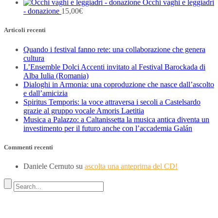
Occhi vaghi e leggiadri
- donazione
15,00
€
Articoli recenti
Quando i festival fanno rete: una collaborazione che genera
cultura
L’Ensemble Dolci Accenti invitato al Festival Barockada di
Alba Iulia (Romania)
Dialoghi in Armonia: una coproduzione che nasce dall’ascolto
e dall’amicizia
Spiritus Temporis: la voce attraversa i secoli a Castelsardo
grazie al gruppo vocale Amoris Laetitia
Musica a Palazzo: a Caltanissetta la musica antica diventa un
investimento per il futuro anche con l’accademia Galán
Commenti recenti
Daniele Cernuto
su
ascolta una anteprima del CD!
Indirizzo