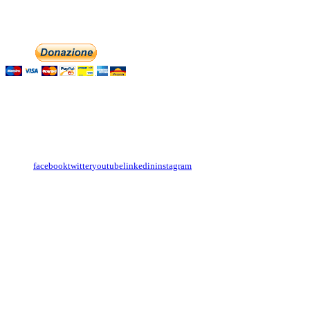
Aiutaci con la tua
English
Italiano
Contattaci
Con il
modulo di contatto
o sulle nostre pagine social:
facebook
twitter
youtube
linkedin
instagram
Copyright
Associazione Dolci Accenti © 2016. All Rights Reserved.
----------