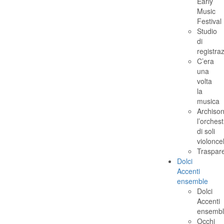
Early
Music
Festival
Studio
di
registra
C’era
una
volta
la
musica
Archison
l’orchest
di soli
violoncel
Traspar
Dolci
Accenti
ensemble
Dolci
Accenti
ensembl
Occhi