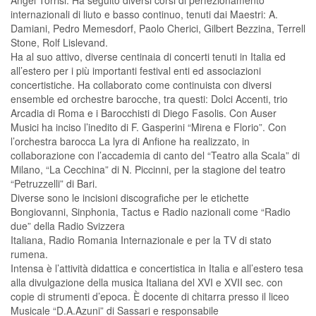
Angel Torrisi. Ha seguito diversi corsi di perfezionamento
internazionali di liuto e basso continuo, tenuti dai Maestri: A.
Damiani, Pedro Memesdorf, Paolo Cherici, Gilbert Bezzina, Terrell
Stone, Rolf Lislevand.
Ha al suo attivo, diverse centinaia di concerti tenuti in Italia ed
all’estero per i più importanti festival enti ed associazioni
concertistiche. Ha collaborato come continuista con diversi
ensemble ed orchestre barocche, tra questi: Dolci Accenti, trio
Arcadia di Roma e i Barocchisti di Diego Fasolis. Con Auser
Musici ha inciso l’inedito di F. Gasperini “Mirena e Florio”. Con
l’orchestra barocca La lyra di Anfione ha realizzato, in
collaborazione con l’accademia di canto del “Teatro alla Scala” di
Milano, “La Cecchina” di N. Piccinni, per la stagione del teatro
“Petruzzelli” di Bari.
Diverse sono le incisioni discografiche per le etichette
Bongiovanni, Sinphonia, Tactus e Radio nazionali come “Radio
due” della Radio Svizzera
Italiana, Radio Romania Internazionale e per la TV di stato
rumena.
Intensa è l’attività didattica e concertistica in Italia e all’estero tesa
alla divulgazione della musica Italiana del XVI e XVII sec. con
copie di strumenti d’epoca. È docente di chitarra presso il liceo
Musicale “D.A.Azuni” di Sassari e responsabile