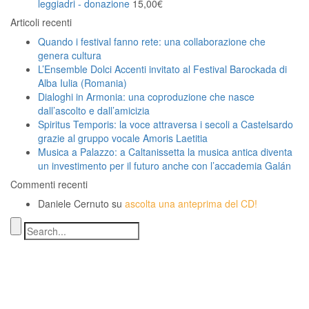
leggiadri - donazione
15,00
€
Articoli recenti
Quando i festival fanno rete: una collaborazione che
genera cultura
L’Ensemble Dolci Accenti invitato al Festival Barockada di
Alba Iulia (Romania)
Dialoghi in Armonia: una coproduzione che nasce
dall’ascolto e dall’amicizia
Spiritus Temporis: la voce attraversa i secoli a Castelsardo
grazie al gruppo vocale Amoris Laetitia
Musica a Palazzo: a Caltanissetta la musica antica diventa
un investimento per il futuro anche con l’accademia Galán
Commenti recenti
Daniele Cernuto
su
ascolta una anteprima del CD!
Indirizzo
SEDE LEGALE
Via Budroni 10
07100 Sassari (Italy)