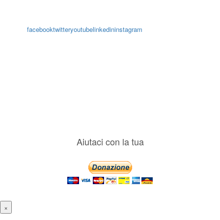
Con il
modulo di contatto
o sulle nostre pagine social:
facebook
twitter
youtube
linkedin
instagram
Copyright
Associazione Dolci Accenti © 2016. All Rights Reserved.
----------
Privacy Policy
Aiutaci con la tua
×