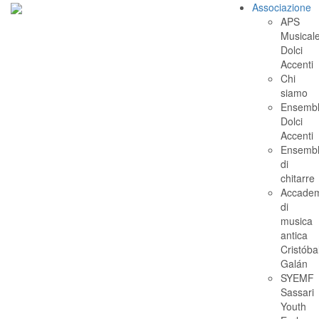
Associazione
APS
Musical
Dolci
Accenti
Chi
siamo
Ensemb
Dolci
Accenti
Ensemb
di
chitarre
Accade
di
musica
antica
Cristóba
Galán
SYEMF
Sassari
Youth