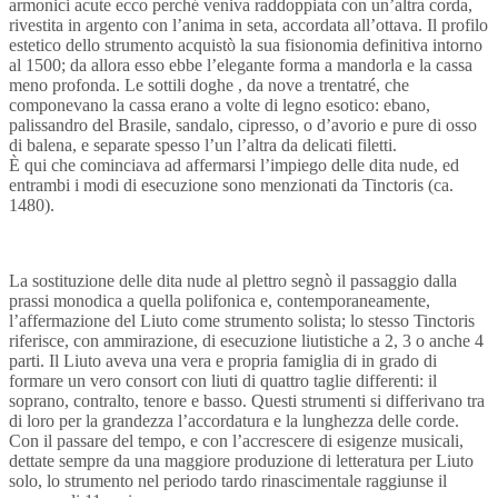
armonici acute ecco perché veniva raddoppiata con un’altra corda,
rivestita in argento con l’anima in seta, accordata all’ottava. Il profilo
estetico dello strumento acquistò la sua fisionomia definitiva intorno
al 1500; da allora esso ebbe l’elegante forma a mandorla e la cassa
meno profonda. Le sottili doghe , da nove a trentatré, che
componevano la cassa erano a volte di legno esotico: ebano,
palissandro del Brasile, sandalo, cipresso, o d’avorio e pure di osso
di balena, e separate spesso l’un l’altra da delicati filetti.
È qui che cominciava ad affermarsi l’impiego delle dita nude, ed
entrambi i modi di esecuzione sono menzionati da Tincto­ris (ca.
1480).
La sostituzione delle dita nude al plettro segnò il passaggio dalla
prassi monodica a quella polifonica e, contemporaneamente,
l’affermazione del Liuto come strumento solista; lo stesso Tinctoris
riferisce, con ammirazione, di esecuzione liutistiche a 2, 3 o anche 4
parti. Il Liuto aveva una vera e propria famiglia di in grado di
formare un vero consort con liuti di quattro taglie differenti: il
soprano, contralto, tenore e basso. Questi strumenti si differivano tra
di loro per la grandezza l’accordatura e la lunghezza delle corde.
Con il passare del tempo, e con l’accrescere di esigenze musicali,
dettate sempre da una maggiore produzione di letteratura per Liuto
solo, lo strumento nel periodo tardo rinascimentale raggiunse il