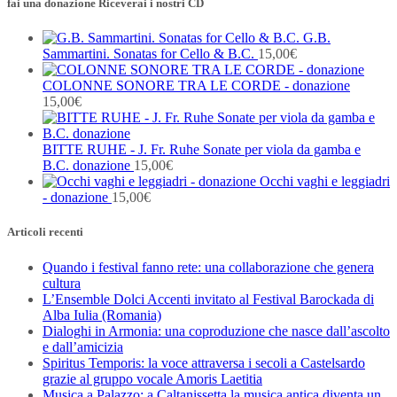
fai una donazione Riceverai i nostri CD
G.B.
Sammartini. Sonatas for Cello & B.C.
15,00
€
COLONNE SONORE TRA LE CORDE - donazione
15,00
€
BITTE RUHE - J. Fr. Ruhe Sonate per viola da gamba e
B.C. donazione
15,00
€
Occhi vaghi e leggiadri
- donazione
15,00
€
Articoli recenti
Quando i festival fanno rete: una collaborazione che genera
cultura
L’Ensemble Dolci Accenti invitato al Festival Barockada di
Alba Iulia (Romania)
Dialoghi in Armonia: una coproduzione che nasce dall’ascolto
e dall’amicizia
Spiritus Temporis: la voce attraversa i secoli a Castelsardo
grazie al gruppo vocale Amoris Laetitia
Musica a Palazzo: a Caltanissetta la musica antica diventa un