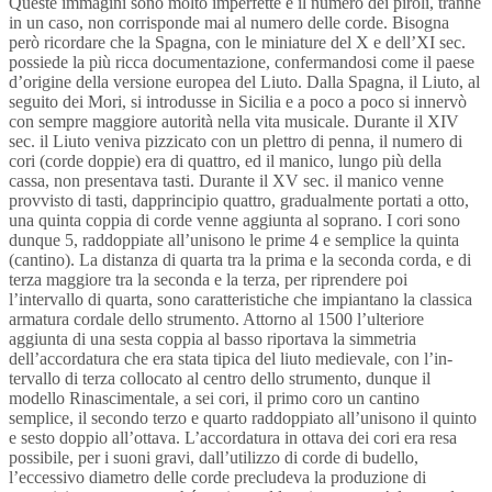
Queste immagini sono molto imper­fette e il numero dei piroli, tranne
in un caso, non corrisponde mai al numero delle corde. Bisogna
però ricordare che la Spagna, con le miniature del X e dell’XI sec.
possiede la più ricca documentazione, confermandosi come il paese
d’origine della versione europea del Liuto. Dalla Spagna, il Liuto, al
seguito dei Mori, si introdusse in Sicilia e a poco a poco si innervò
con sempre maggiore autorità nella vita musicale. Durante il XIV
sec. il Liuto veniva pizzicato con un plettro di penna, il numero di
cori (corde doppie) era di quattro, ed il manico, lungo più della
cassa, non presentava tasti. Durante il XV sec. il manico ven­ne
provvisto di tasti, dapprincipio quattro, gradualmente portati a otto,
una quinta coppia di corde venne aggiunta al soprano. I cori sono
dunque 5, raddoppiate all’unisono le prime 4 e semplice la quinta
(cantino). La distanza di quarta tra la prima e la seconda corda, e di
terza maggiore tra la seconda e la ter­za, per riprendere poi
l’intervallo di quarta, sono caratteristiche che impiantano la classica
armatura cordale dello strumento. Attorno al 1500 l’ul­teriore
aggiunta di una sesta coppia al basso riportava la simmetria
dell’accordatura che era stata tipica del liuto medievale, con l’in­
tervallo di terza collocato al centro dello strumento, dunque il
modello Rinascimentale, a sei cori, il primo coro un cantino
semplice, il secondo terzo e quarto raddoppiato all’unisono il quinto
e sesto doppio all’ottava. L’accordatura
in ottava dei cori era resa
possibile, per i suoni gravi, dall’utilizzo di corde di budello,
l’eccessivo diametro delle corde precludeva la produzione di