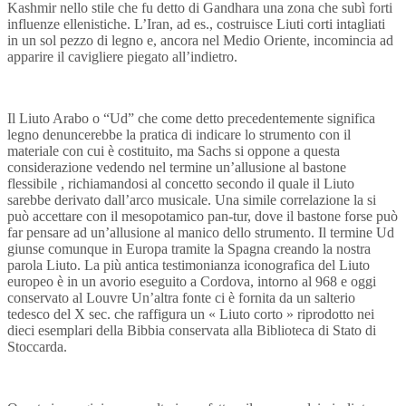
Kashmir nello stile che fu detto di Gandhara una zona che subì forti
influenze ellenistiche. L’Iran, ad es., costruisce Liuti corti intagliati
in un sol pezzo di legno e, ancora nel Medio Oriente, incomincia ad
apparire il cavigliere piegato all’indietro.
Il Liuto Arabo o “Ud” che come detto precedentemente significa
legno denuncerebbe la pratica di indicare lo strumento con il
materiale con cui è costituito, ma Sachs si oppone a questa
considerazione vedendo nel termine un’allusione al bastone
flessibile , richiamandosi al concetto secondo il quale il Liuto
sarebbe derivato dall’arco musicale. Una simile correlazione la si
può accettare con il mesopotamico pan-tur, dove il bastone forse può
far pensare ad un’allusione al manico dello strumento. Il termine Ud
giunse comunque in Europa tramite la Spagna creando la nostra
parola Liuto. La più antica testimonianza iconografica del Liuto
europeo è in un avorio eseguito a Cordova, intorno al 968 e oggi
conservato al Louvre Un’altra fonte ci è fornita da un salterio
tedesco del X sec. che raffigura un « Liuto corto » riprodotto nei
dieci esemplari della Bibbia conservata alla Biblioteca di Stato di
Stoccarda.