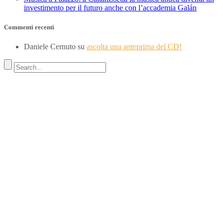
investimento per il futuro anche con l’accademia Galán
Commenti recenti
Daniele Cernuto
su
ascolta una anteprima del CD!
Indirizzo
SEDE LEGALE
Via Budroni 10
07100 Sassari (Italy)
SEDE OPERATIVA
Borgo Casale 46
36100 Vicenza
c.f. 02117320909
————————–