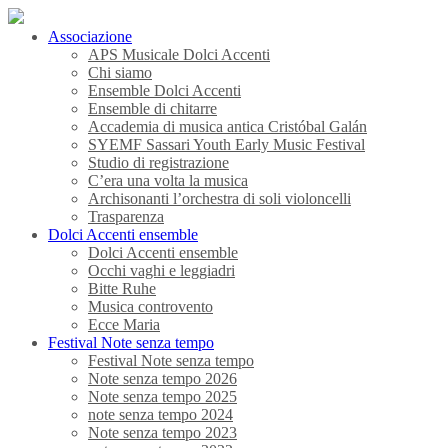
Associazione
APS Musicale Dolci Accenti
Chi siamo
Ensemble Dolci Accenti
Ensemble di chitarre
Accademia di musica antica Cristóbal Galán
SYEMF Sassari Youth Early Music Festival
Studio di registrazione
C’era una volta la musica
Archisonanti l’orchestra di soli violoncelli
Trasparenza
Dolci Accenti ensemble
Dolci Accenti ensemble
Occhi vaghi e leggiadri
Bitte Ruhe
Musica controvento
Ecce Maria
Festival Note senza tempo
Festival Note senza tempo
Note senza tempo 2026
Note senza tempo 2025
note senza tempo 2024
Note senza tempo 2023