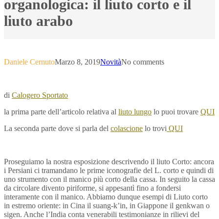
organologica: il liuto corto e il
liuto arabo
Daniele Cernuto
Marzo 8, 2019
Novità
No comments
di
Calogero Sportato
la prima parte dell’articolo relativa al
liuto lungo
lo puoi trovare
QUI
La seconda parte dove si parla del
colascione
lo trovi
QUI
Proseguiamo la nostra esposizione descrivendo il liuto Corto: ancora
i Persiani ci tramandano le prime iconografie del L. corto e quindi di
uno strumento con il manico più corto della cassa. In seguito la cassa
da circolare divento piriforme, si appesantì fino a fondersi
interamente con il manico. Abbiamo dunque esempi di Liuto corto
in estremo oriente: in Cina il suang-k’in, in Giappone il genkwan o
sigen. Anche l’India conta venerabili testimonianze in rilievi del