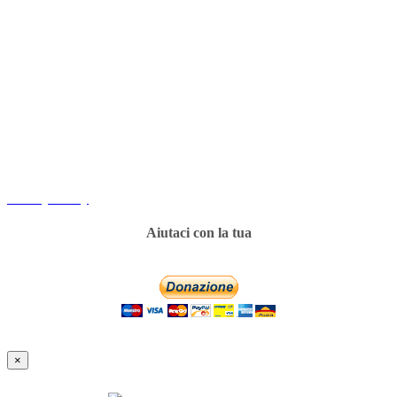
Copyright
Associazione Dolci Accenti © 2016. All Rights Reserved.
----------
Privacy Policy
Aiutaci con la tua
×